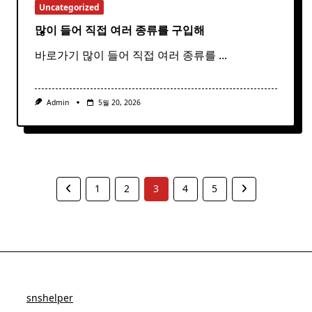
Uncategorized
많이 들어 직접 여러 종류를 구입해
바로가기 많이 들어 직접 여러 종류를
...
Admin
5월 20, 2026
1
2
3
4
5
snshelper