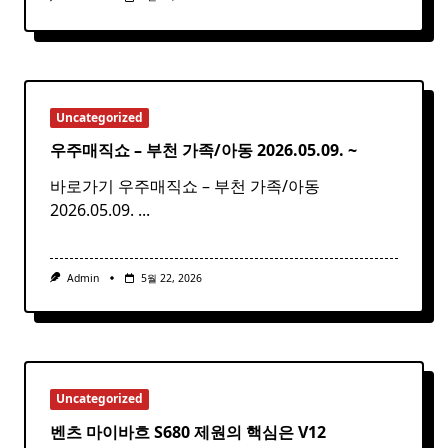
Uncategorized
우주매직쇼 – 부천 가족/아동 2026.05.09. ~
바로가기 우주매직쇼 – 부천 가족/아동
2026.05.09.
...
Admin
5월 22, 2026
Uncategorized
벤츠
마이바흐 S680 제원의 핵심은 V12