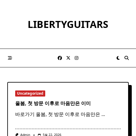
Skip
to
content
LIBERTYGUITARS
Uncategorized
올봄, 첫 방문 이후로 마음만은 이미
바로가기 올봄, 첫 방문 이후로 마음만은
...
Admin
5월 22, 2026