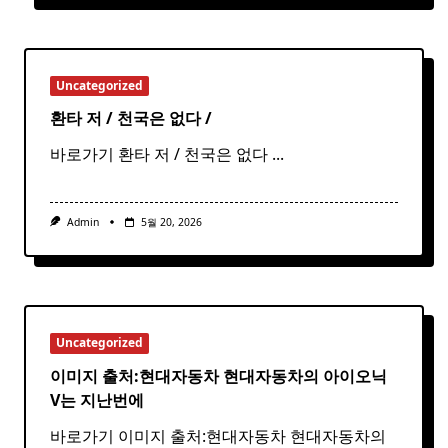
Uncategorized
환타
저 / 천국은 없다 /
바로가기 환타 저 / 천국은 없다
...
Admin
5월 20, 2026
Uncategorized
이미지 출처:현대
자동차
현대
자동차
의 아이오닉
V는 지난번에
바로가기 이미지 출처:현대자동차 현대자동차의