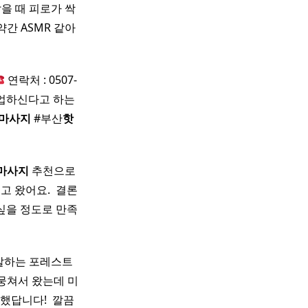
닿을 때 피로가 싹
약간 ASMR 같아
연락처 : 0507-
지 영업하신다고 하는
마사지
#부산
핫
마사지
추천으로
 왔어요. ​ 결론
싶을 정도로 만족
잘하는 포레스트
 뭉쳐서 왔는데 미
답니다! ​ 깔끔