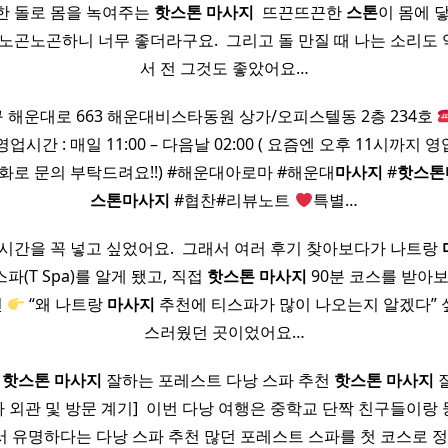
한 돌로 몸을 녹여주는
핫
스톤
마사지
​ 뜨끈뜨끈한
스톤
이 몸에 
노곤노곤하니 너무 좋더라구요. ​ 그리고 돌 만질 때 나는 소리도 
서 전 그것도 좋았어요…
 해운대로 663 해운대비스타동원 상가/오피스텔동 2층 234호
영업시간 : 매일 11:00 – 다음날 02:00 ( 요즘엔 오후 11시까
화로 문의 부탁드려요!!) #해운대아로마 #해운대
마사지
#
핫
스톤
스톤
마사지
#협찬#리뷰노트
특별…
 시간을 꼭 넣고 싶었어요. ​ 그래서 여러 후기 찾아보다가 나트랑
파(T Spa)를 알게 됐고, 직접
핫
스톤
마사지
90분 코스를 받아보고
면
“왜 나트랑
마사지
추천에 티스파가 많이 나오는지 알겠다” 
스러웠던 곳이었어요…
천
핫
스톤
마사지
잘하는 포레스트 다낭 스파 추천
핫
스톤
마사지
파 외관 및 방문 계기] ​ 이번 다낭 여행은 중학교 단짝 친구들이랑
 유명하다는 다낭 스파 추천 많던 포레스트 스파를 첫 코스로 정했