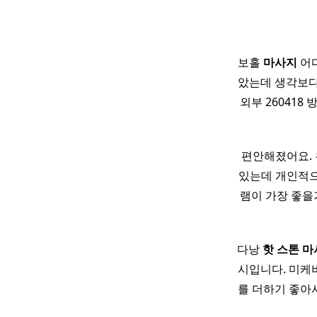
보홀
마사지
어디
았는데 생각보다
외부 26041
편안해졌어요.
있는데 개인적으
램이 가장 좋
다낭
핫
스톤
마
시입니다. 미케
를 더하기 좋아서