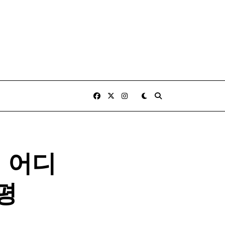
지
어디
평