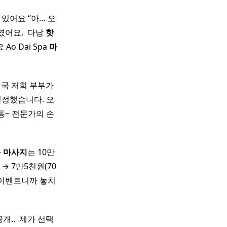
 있어요 “아… 오
였어요. ​ 다낭
핫
 Dai Spa
마
결국 저희 부부가
결정했습니다. 오
동~ 전문가의 손
마
마사지
는 10만
 → 7만5천원(70
는 이벤트니까 놓치
.. ​ 제가 선택