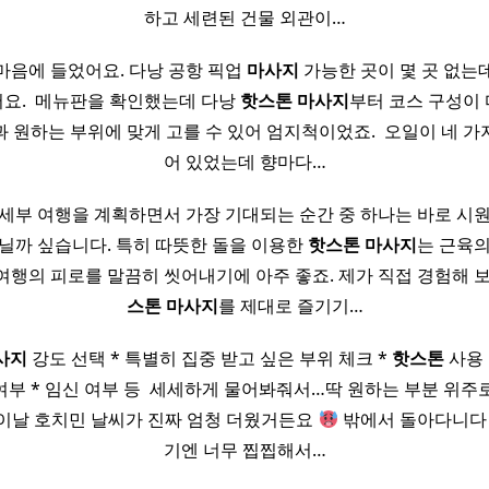
하고 세련된 건물 외관이…
마음에 들었어요. 다낭 공항 픽업
마사지
가능한 곳이 몇 곳 없는
요. ​ 메뉴판을 확인했는데 다낭
핫
스톤
마사지
부터 코스 구성이
 원하는 부위에 맞게 고를 수 있어 엄지척이었죠. ​ 오일이 네 
어 있었는데 향마다…
세부 여행을 계획하면서 가장 기대되는 순간 중 하나는 바로 시
닐까 싶습니다. 특히 따뜻한 돌을 이용한
핫
스톤
마사지
는 근육
여행의 피로를 말끔히 씻어내기에 아주 좋죠. 제가 직접 경험해 
스톤
마사지
를 제대로 즐기기…
사지
강도 선택 * 특별히 집중 받고 싶은 부위 체크 *
핫
스톤
사용 
여부 * 임신 여부 등 ​ 세세하게 물어봐줘서…딱 원하는 부분 위
​ ​ ​ 이날 호치민 날씨가 진짜 엄청 더웠거든요
밖에서 돌아다니다
기엔 너무 찝찝해서…