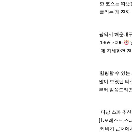
한 코스는 따뜻
풀리는 게 진짜 
광역시 해운대구
1369-3006
데 자세한건 전
힐링할 수 있는
많이 보였던 티스
부터 말씀드리
다낭 스파 추
[1.포레스트 스
케비치 근처에서