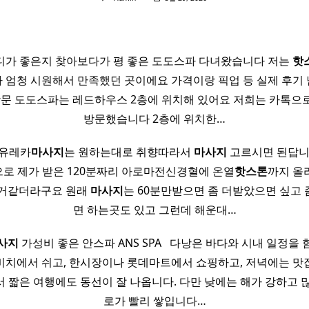
가 좋은지 찾아보다가 평 좋은 도도스파 다녀왔습니다 저는
핫
 엄청 시원해서 만족했던 곳이에요 가격이랑 픽업 등 실제 후기 
8 방문 도도스파는 레드하우스 2층에 위치해 있어요 저희는 카톡으
방문했습니다 2층에 위치한…
 유레카
마사지
는 원하는대로 취향따라서
마사지
고르시면 된답니
로 제가 받은 120분짜리 아로마전신경혈에 온열
핫
스톤
까지 올
을거같더라구요 원래
마사지
는 60분만받으면 좀 더받았으면 싶고
면 하는곳도 있고 그런데 해운대…
사지
가성비 좋은 안스파 ANS SPA ​ ​ 다낭은 바다와 시내 일정을
비치에서 쉬고, 한시장이나 롯데마트에서 쇼핑하고, 저녁에는 맛
 짧은 여행에도 동선이 잘 나옵니다. 다만 낮에는 해가 강하고 많
로가 빨리 쌓입니다…