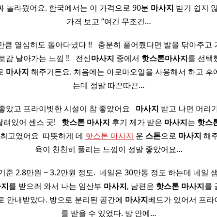
짜 놀라웠어요. 한국에서는 이 가격으로 90분
마사지
받기 쉽지 않
가격 보고 “여긴 무조건…
큼 열심히도 돌아다녔다 !! ​ ​ 충분히 풀어줬다면 발을 닦아주
감 날아가는 느낌 !! ​ ​ 전신
마사지
중에서
핫
스톤
마사지
를 선택
로
마사지
해주거든요. 처음에는 아로마오일을 사용해서 하고 후
는데 정말 따끈따끈…
좋았고 프라이빗한 시설이 참 좋았어요 ​ ​
마사지
받고 나면 머리
있어 센스 굿! ​ ​
핫
스톤
마사지
후기 제가 받은
마사지
는
핫
스
 최고였어요 ​ 따뜻하게 데
핫스톤 마사지
운
스톤
으로
마사지
해주
육이 천천히 풀리는 느낌이 정말 좋았어요…
 기준 2.8만원 ~ 3.2만원 정도. ​ 네일은 30만동 정도 하는데 네일
사지
를 받으러 와서 나는 임산부
마사지
, 남편은
핫
스톤
마사지
를 
 안내받았다. 방으로 분리된 공간에
마사지
베드가 있어서 프
를 받을 수 있었다. 방 안에…