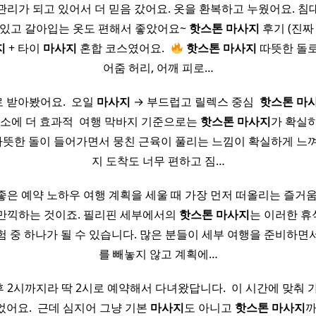
관리가 되고 있어서 더 믿음 갔어요. 옷을 환복하고 누웠어요. 침
 있고 갈아입는 옷도 편해서 좋았어요~
핫
스톤
마사지
후기 (진짜
지
+ 타이
마사지
혼합 코스였어요. ​
핫
스톤
마사지
따뜻한 돌로
어줌 허리, 어깨 피로…
로 받아봤어요. ​ 오일
마사지
→ 부드럽고 릴렉스 중심 ​
핫
스톤
마
해소에 더 효과적 ​ 여행 막바지 기준으로는
핫
스톤
마사지
가 확실히
 따뜻한 돌이 들어가면서 뭉친 근육이 풀리는 느낌이 확실하게 느
지 도착도 너무 편하고 짐…
좋은 예약 노하우 여행 계획을 세울 때 가장 먼저 떠올리는 즐거움
만끽하는 것이죠. 필리핀 세부에서의
핫
스톤
마사지
는 이러한 
험 중 하나가 될 수 있습니다. 많은 분들이 세부 여행을 준비하면
를 빼놓지 않고 계획에…
 2시까지라 딱 2시로 예약해서 다녀왔답니다. ​ 이 시간에 맞춰 
었어요. ​ 근데 심지어 그냥 기본
마사지
도 아니고
핫
스톤
마사지
까