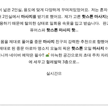
 넓은 2인실, 용도에 맞게 다양하게 꾸며져있었어요. ​ 저는 혼
서 2인실에서
마사지
를 받기로 했어요. ​ 제가 고른
핫
스톤
마사지
용하기 때문에 탈의한 상태로 일회용 속옷을 입고 받습니다. ​ ​ 
퓨어스파
핫
스톤
마사지
핫
…
 몸을 제대로 풀어줄 중문
마사지
친구의 강력한 추천으로 향했어
제대로 된 중문 아로마 명소지 오늘의 픽은
핫
스톤
오일
마사지
야
되니까 네이버 예약은 필수!!
아늑한 공간으로의 초대 주차 자리
에 세우고 헐레벌떡 3층으로…
실시간으