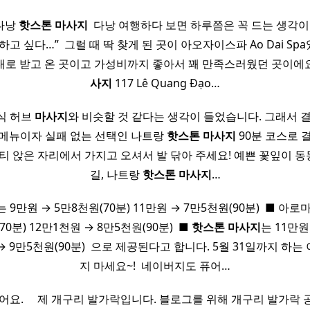
다낭
핫
스톤
마사지
​ 다낭 여행하다 보면 하루쯤은 꼭 드는 생각이
고 싶다…” ​ 그럴 때 딱 찾게 된 곳이 아오자이스파 Ao Dai Spa
로 받고 온 곳이고 가성비까지 좋아서 꽤 만족스러웠던 곳이에요 Ao
사지
117 Lê Quang Đạo…
식 허브
마사지
와 비슷할 것 같다는 생각이 들었습니다. 그래서 
 메뉴이자 실패 없는 선택인 나트랑
핫
스톤
마사지
90분 코스로 
티 앉은 자리에서 가지고 오셔서 발 닦아 주세요! 예쁜 꽃잎이 동
길, 나트랑
핫
스톤
마사지
…
는 9만원 → 5만8천원(70분) 11만원 → 7만5천원(90분) ​ ■ 아로
70분) 12만1천원 → 8만5천원(90분) ​ ■
핫
스톤
마사지
는 11만원
 → 9만5천원(90분) ​ 으로 제공된다고 합니다. 5월 31일까지 하
지 마세요~! ​ 네이버지도 퓨어…
요. ​ ​ ​ ​ 제 개구리 발가락입니다. 블로그를 위해 개구리 발가락 공개