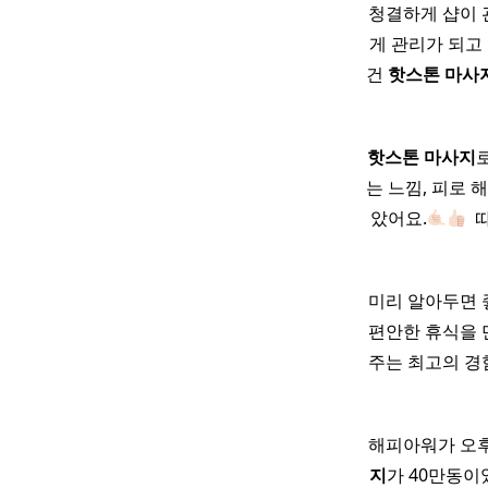
청결하게 샵이 
게 관리가 되고
건
핫
스톤
마사
핫
스톤
마사지
는 느낌, 피로 
았어요.
​
미리 알아두면 
편안한 휴식을 
주는 최고의 경
해피아워가 오후
지
가 40만동이