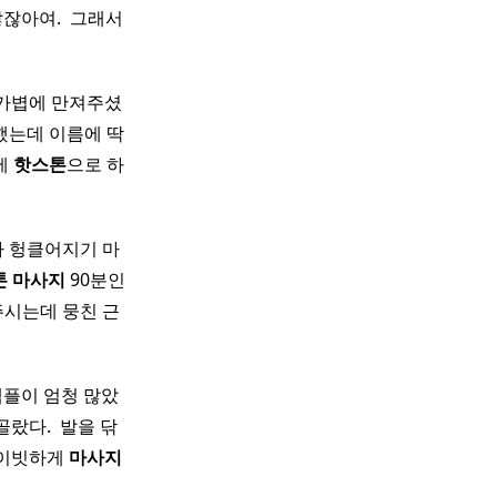
잖아여. ​ 그래서
고 가볍에 만져주셨
했는데 이름에 딱
에
핫
스톤
으로 하
가 헝클어지기 마
톤
마사지
90분인
시는데 뭉친 근
 샘플이 엄청 많았
골랐다. ​ 발을 닦
라이빗하게
마사지