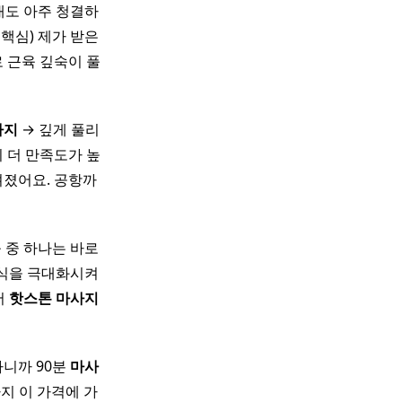
대도 아주 청결하
 핵심) 제가 받은
 근육 깊숙이 풀
사지
→ 깊게 풀리
 더 만족도가 높
껴졌어요. 공항까
 중 하나는 바로
휴식을 극대화시켜
서
핫
스톤
마사지
가니까 90분
마사
지 이 가격에 가