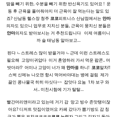
땀을 빼기 위한, 수분을 빼기 위한 반신욕기도 있어요 ! ​ 운
동 후 근육을 풀어줘야지 더 근육이 잘 먹는다는 말도 있
죠? 산남동 헬스장 청주
코코
피트니스 산남점에서는
안마
의자도 있으니 업무로 지치신 분들, 근육이 뭉치신 분들은
안마
의자도 받아보시는 거 추천드립니다 ​ ​ 이제 여름이니
까 슬 태닝동 알아보고…
된다 ㄴ스트레스 많이 받을거야 ㄴ근데 이런 스트레스도
필요해 ​ 고양이귀얍다 ​ 이거 혼영하러 가서 먹운 팝콘.. 머
밧더라!? ​ 어미나 고양이 너가 왜
안마
를 하니! ​
코코
말차!!
스벅 신메뉴 나오면 항시 먹어바야대는 병에 걸림 ​ 제가
끓인 콩나물국 히히 마싯다~~ ​ 잡앗다 요눔 ​ 1차 보구 와
서.. 미친시험에 기가 탈탈…
빨간머리앤이라고 있는데 거기 감 ​ 망고 빙수 존맛탱이잖
아요? 디저트 맛집이였어요 카페 갔다가 뽑기방도 감 칭
구가 뽑은 포챠코코코코
코코
능력자 그리고 갑자기 돌아