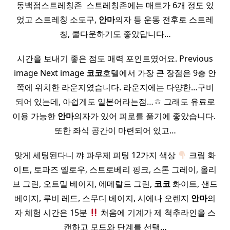
동백점스트레칭존 ​ 스트레칭존에는 매트가 6개 정도 있
었고 스트레칭 소도구,
안마
의자 등 운동 전후로 스트레
칭, 쿨다운하기도 좋았답니다…
시간을 보내기 좋은 점도 매력 포인트였어요. Previous
image Next image
코코
호텔에서 가장 큰 장점은 9층 안
쪽에 위치한 라운지였습니다. 라운지에는 다양한…구비
되어 있는데, 아쉽게도 일본어라는점…ㅎ 그래도 유료로
이용 가능한
안마
의자가 있어 피로를 풀기에 좋았습니다. ​
또한 좌식 공간이 마련되어 있고…
맞게 세팅된다니 꺄 파우제 피팅 12가지 색상
크림 화
이트, 토파즈 옐로우, 스트로베리 핑크, 스톤 그레이, 올리
브 그린, 오트밀 베이지, 에메랄드 그린,
코코
화이트, 샌드
베이지, 루비 레드, 스무디 베이지, 시에나 오렌지
안마
의
자 체험 시간은 15분
처음에 기계가 제 척추라인을 스
캔하고 모드와 단계를 선택…