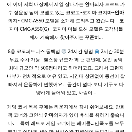
에 이어 저희 매장에서 제일 잘나가는
안마
의자 트로트 가
수 장윤정 님이 모델로 있는
코코
고~코지마 코지마~
안마
의자~ CMC-A550 모델을 소개해 드리려고 왔습니다 ​ ​ ​ 코
지마 CMC-A550(G) ​ ​ 코지마 더블 모션 모델은 고객님들
께서 계속해서 찾아주시는 꾸준히…
8층
코코
피트니스 동백점
24시간 영업
2시간 30분
무료 주차 가능 ​ ​ 헬스장 규모가 꽤 큰 편인데, 용인 동백
최대 규모인 약 500평대라고 하더라고요. 그래서 그런지
내부가 전체적으로 여유 있고, 시간대 상관없이 동선이 잘
빠져서 운동하기 편했어요. ​ ​ 공간이 넓다 보니 기구도 다
양하게 들어와 있고, 사람이…
게임 코너 목욕 후에는 라운지에서 잠시 쉬어보세요. 만화
책 코너와 코인식
안마
의자가 있어 휴식을 취하기 좋습니
다. ​ ​ ​ ​ 특히 레트로 게임 코너에는 패미콤…만족도를 모두
챙기고 싶다면, 세심한 서비스와 지역색이 돋보이는
코코