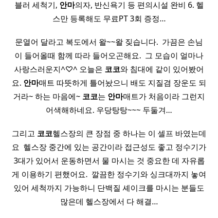
블러 세척기,
안마
의자, 반신욕기 등 편의시설 완비 6. 헬
스만 등록해도 무료PT 3회 증정…
문열어 달라고 복도에서 왈~~왈 짖습니다. ​ 가끔은 손님
이 들어올때 함께 따라 들어오곤해요. ​ 그 모습이 얼마나
사랑스러운지^♡^ 오늘은
코코
와 침대에 같이 있어봤어
요.
안마
매트 따뜻하게 틀어놨으니 배도 지질겸 장운도 되
거라~ 하는 마음에~
코코
는
안마
매트가 처음이라 그런지
어색해하네요. 우당탕탕~~~ 두둘겨…
그리고
코코
헬스장의 큰 장점 중 하나는 이 셀프 바였는데
요 ​ 헬스장 중간에 있는 공간이라 접근성도 좋고 정수기가
3대가 있어서 운동하면서 물 마시는 것 중요한 데 자유롭
게 이용하기 편했어요. ​ 깔끔한 정수기와 싱크대까지 놓여
있어 세척까지 가능하니 단백질 셰이크를 마시는 분들도
많은데 헬스장에서 다 해결…