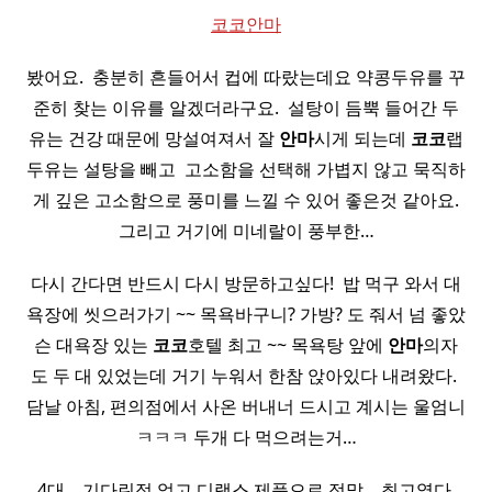
코코안마
봤어요. ​ 충분히 흔들어서 컵에 따랐는데요 약콩두유를 꾸
준히 찾는 이유를 알겠더라구요. ​ 설탕이 듬뿍 들어간 두
유는 건강 때문에 망설여져서 잘
안마
시게 되는데
코코
랩
두유는 설탕을 빼고 ​ 고소함을 선택해 가볍지 않고 묵직하
게 깊은 고소함으로 풍미를 느낄 수 있어 좋은것 같아요.
그리고 거기에 미네랄이 풍부한…
다시 간다면 반드시 다시 방문하고싶다! ​ 밥 먹구 와서 대
욕장에 씻으러가기 ~~ 목욕바구니? 가방? 도 줘서 넘 좋았
슨 대욕장 있는
코코
호텔 최고 ~~ 목욕탕 앞에
안마
의자
도 두 대 있었는데 거기 누워서 한참 앉아있다 내려왔다. ​
담날 아침, 편의점에서 사온 버내너 드시고 계시는 울엄니
ㅋㅋㅋ 두개 다 먹으려는거…
4대 .. 기다린적 없고 디랙스 제품으로 정말 .. 최고였다 ​