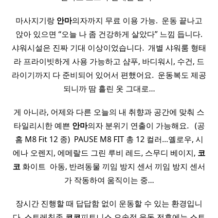
마사지기랑
안마
의자까지 무료 이용 가능. ​ 운동 끝나고
앉아 있으면 “오늘 나 좀 건강하게 살았다” 느낌 듭니다.
샤워시설은 진짜 기대 이상이었습니다. ​ 개별 샤워룸 형태
라 프라이빗하게 사용 가능하고 샴푸, 바디워시, 수건, 드
라이기까지 다 준비되어 있어서 편했어요. ​ 운동복도 제공
되니까 땀 흘린 옷 그대로…
게 아니라, 어제와 다른 오늘의 내 취향과 공간에 맞춰 스
타일리시한 예쁜
안마
의자 분위기 연출이 가능해요. ​ ​ (공
홈 M8 Fit 12 종) ​ PAUSE M8 FIT 총 12 컬러…옐로우, 시
에나 오렌지, 에메랄드 그린 루비 레드, 스무디 베이지,
코
코
화이트 ​ 아동, 반려동물 끼임 방지 센서 끼임 방지 센서
가 작동하여 움직이는 중…
장시간 진행할 때 답답함 없이 운동할 수 있는 환경입니
다. 스트레칭존
코코
피트니스 오송점 운동 전후에는 스트