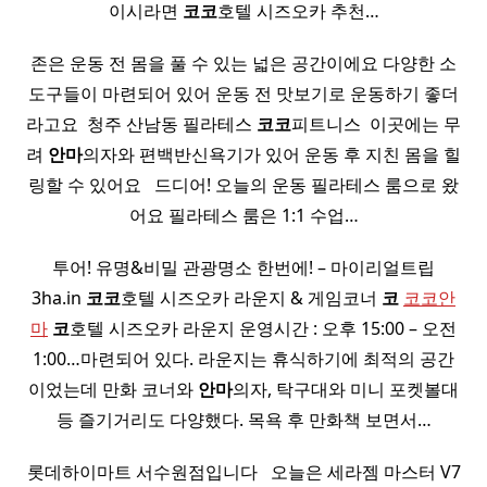
이시라면
코코
호텔 시즈오카 추천…
존은 운동 전 몸을 풀 수 있는 넓은 공간이에요 다양한 소
도구들이 마련되어 있어 운동 전 맛보기로 운동하기 좋더
라고요 ​ 청주 산남동 필라테스
코코
피트니스 ​ 이곳에는 무
려
안마
의자와 편백반신욕기가 있어 운동 후 지친 몸을 힐
링할 수 있어요 ​ ​ 드디어! 오늘의 운동 필라테스 룸으로 왔
어요 필라테스 룸은 1:1 수업…
투어! 유명&비밀 관광명소 한번에! – 마이리얼트립
3ha.in
코코
호텔 시즈오카 라운지 & 게임코너
코
코코안
마
코
호텔 시즈오카 라운지 운영시간 : 오후 15:00 – 오전
1:00…마련되어 있다. 라운지는 휴식하기에 최적의 공간
이었는데 만화 코너와
안마
의자, 탁구대와 미니 포켓볼대
등 즐기거리도 다양했다. 목욕 후 만화책 보면서…
롯데하이마트 서수원점입니다 ​ ​ 오늘은 세라젬 마스터 V7