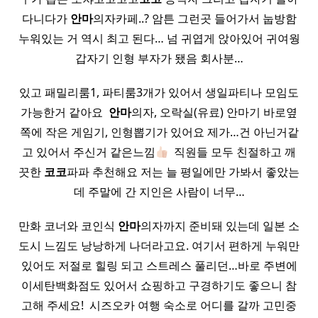
다니다가
안마
의자카페..? 암튼 그런곳 들어가서 눕방함
누워있는 거 역시 최고 된다… 넘 귀엽게 앉아있어 귀여웡
갑자기 인형 부자가 됐음 회사분…
있고 패밀리룸1, 파티룸3개가 있어서 생일파티나 모임도
가능한거 같아요 ​
안마
의자, 오락실(유료) 안마기 바로옆
쪽에 작은 게임기, 인형뽑기가 있어요 제가…건 아닌거같
고 있어서 주신거 같은느낌
​ 직원들 모두 친절하고 깨
끗한
코코
파파 추천해요 저는 늘 평일에만 가봐서 좋았는
데 주말에 간 지인은 사람이 너무…
만화 코너와 코인식
안마
의자까지 준비돼 있는데 일본 소
도시 느낌도 낭낭하게 나더라고요. 여기서 편하게 누워만
있어도 저절로 힐링 되고 스트레스 풀리던…바로 주변에
이세탄백화점도 있어서 쇼핑하고 구경하기도 좋으니 참
고해 주세요! ​ 시즈오카 여행 숙소로 어디를 갈까 고민중