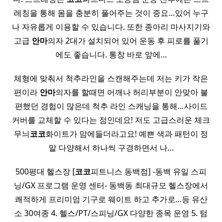
레칭을 통해 몸을 충분히 풀어주는 것이 중요…있어 누구
나 자유롭게 이용할 수 있습니다. 또한 종아리 마사지기와
고급
안마
의자 2대가 설치되어 있어 운동 후 피로를 풀기
에도 좋습니다. 통창 바로 앞에…
체형에 맞춰서 척추라인을 스캔해주는데 저는 키가 작은
편이라
안마
의자를 할때면 어깨나 허리부분이 안맞아 불
편했던 경험이 많은데 척추 라인 스캐닝을 통해…사이드
커버를 교체할 수 있다는 점인데요! 저도 고급스러운 체크
무늬
코코
화이트가 맘에들더라고요! 예쁜 색과 패턴이 정
말 다양해서 하나씩 구경하면서 나…
500평대 헬스장 [
코코
피트니스 동백점] -동백 유일 스피
닝/GX 프로그램 운영 센터- 동백동 최대규모 헬스장에서
쾌적하게 프리미엄 기구로 웨이트 하고 추가로…등 유산
소 30여종 4. 헬스/PT/스피닝/GX 다양한 종목 운영 5. 텀