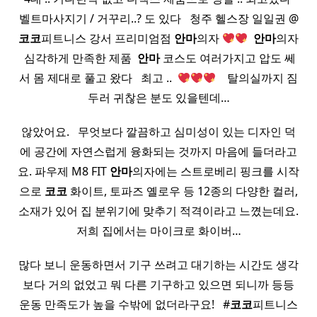
벨트마사지기 / 거꾸리..? 도 있다 ​ ​ 청주 헬스장 일일권 @
코코
피트니스 강서 프리미엄점
안마
의자
​
안마
의자
​ 심각하게 만족한 제품 ​
안마
코스도 여러가지고 압도 쎄
서 몸 제대로 풀고 왔다 ​ ​ 최고 .. ​
​ ​ ​ 탈의실까지 짐
두러 귀찮은 분도 있을텐데…
않았어요. ​ ​ 무엇보다 깔끔하고 심미성이 있는 디자인 덕
에 공간에 자연스럽게 융화되는 것까지 마음에 들더라고
요. 파우제 M8 FIT
안마
의자에는 스트로베리 핑크를 시작
으로
코코
화이트, 토파즈 옐로우 등 12종의 다양한 컬러,
소재가 있어 집 분위기에 맞추기 적격이라고 느꼈는데요.
저희 집에서는 마이크로 화이버…
많다 보니 운동하면서 기구 쓰려고 대기하는 시간도 생각
보다 거의 없었고 뭐 다른 기구하고 있으면 되니까 등등
운동 만족도가 높을 수밖에 없더라구요! ​ ​ #
코코
피트니스