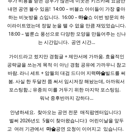
추가 비용을 받는 경우가 많은데 이곳은 키즈카페 요금만
내면 공연 볼수 있음! ​ 14:00 – 버블쇼 아이들이 가장 좋아
하는 비눗방울 쇼입니다. ​ 16:00 –
마술
쇼 이번 방문의 하
이라이트였는데 정말 눈을 뗄 수 없을 만큼 재밌었습니다.
​ 18:00 – 벌룬쇼 풍선으로 다양한 모양을 만들어주는 신나
는 시간입니다. ​ 공연 시간…
가이드라고 썼지만 경험글 + 제안서에 가까움. 효율적인
공략글을 쓰는게 목적 이 아닌 경험 공유에 가까우니 참고
바람. 라니 세트 + 암월의 대검 드디어 지력
마술
빌드를 써
봄. 사실 한 두달전 쯤 써서 임시저장 해놨는데, 아까워서
포스팅함..; 유종의 미를 거두기 위한 마지막 포스팅임. ​ ​ ​
워낙 중후반까지 강하다…
​ 안녕하세요. ​ 찾아오는 공연 전문 ​ 매직팝엔터입니다:) ​ ​ ​
벌써 2026년도 ​ 5월이 찾아왔습니다:) ​ 어린이날을 앞두
고 ​ 여러 기관에서 ​
마술
공연 요청이 이어지고 ​ 있습니다. ​ ​