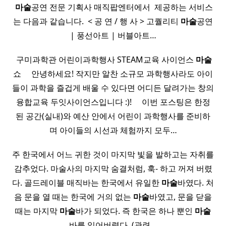
​
마술
공연 전문 기획사 매직팝엔터에서 ​ 제공하는 서비스
는 다음과 같습니다. ​ < 공 연 / 행 사 > 고퀄리티
마술
공연
| 풍선아트 | 버블아트…
​ 구미과학관 어린이과학행사 STEAM교육 사이언스
마술
쇼 ​ ​ ​ ​ 안녕하세요! 작지만 알찬 소규모 과학행사라도 아이
들이 과학을 즐겁게 배울 수 있다면 어디든 달려가는 창의
융합교육 두잇사이언스입니다 :)! ​ ​ ​ ​ 이번 포스팅은 한정
된 공간(실내)와 예산 안에서 어린이 과학행사를 준비하
며 아이들의 시선과 체험까지 모두…
주 한국에서 어느 귀한 것이 마지막 빛을 발하고는 자취를
감추었다. 마술사의 마지막 숨결처럼, 훅- 하고 꺼져 버렸
다. 골드레이블 매직바는 한국에서 유일한
마술
바였다. 처
음 문을 열 때는 한국에 거의 없는
마술
바였고, 문을 닫을
때는 마지막
마술
바가 되었다. 즉 한국은 하나 뿐인
마술
바를 잃어버렸다. (관련…