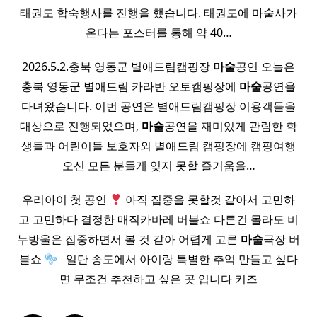
태권도 합숙행사를 진행을 했습니다. 태권도에 마술사가
온다는 포스터를 통해 약 40…
2026.5.2.충북 영동군 별애드림캠핑장
마술
공연 오늘은
충북 영동군 별애드림 카라반 오토캠핑장에
마술
공연을
다녀왔습니다. 이번 공연은 별애드림캠핑장 이용객들을
대상으로 진행되었으며,
마술
공연을 재미있게 관람한 학
생들과 어린이들 보호자외 별애드림 캠핑장에 캠핑여행
오신 모든 분들게 잊지 못할 즐거움을…
우리아이 첫 공연
아직 집중을 못할것 같아서 고민하
고 고민하다 결정한 매직카바레 버블쇼​ 다른건 몰라도 비
누방울은 집중하면서 볼 것 같아 어렵게 고른
마술
극장 버
블쇼
​ ​ 일단 송도에서 아이랑 특별한 추억 만들고 싶다
면 무조건 추천하고 싶은 곳 입니다 키즈