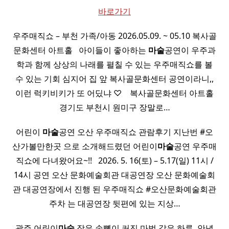
바로가기
우주매직쇼 – 부천 가족/아동 2026.05.09. ~ 05.10 복사골
문화센터 아트홀 ​ ​ 아이들이 좋아하는
마술
공연이 우주과
학과 함께 상상의 나래를 펼칠 수 있는 우주매직쇼를 볼
수 있는 기회 심지어 집 앞 복사골문화센터 공연이라니,,
이런 럭키비키가 또 어딨냐 ♡ ​ ​ ​ 복사골문화센터 아트홀
경기도 부천시 원미구 장말로…
어린이
마술
공연 오산 우주매직쇼 관람후기 지난번 #오
산가볼만한곳 으로 소개해드렸던 어린이
마술
공연 우주매
직쇼에 다녀왔어요~!! ​ ​ 2026. 5. 16(토) – 5.17(일) 11시 /
14시 공연 오산 문화예술회관 대공연장 오산 문화예술회
관 대공연장에서 진행 된 우주매직쇼 #오산문화예술회관
주차 는 대공연장 뒷편에 있는 지상…
광주 어린이
마술
작은 손뼉이 커진 마법 같은 하루 ​ 안녕