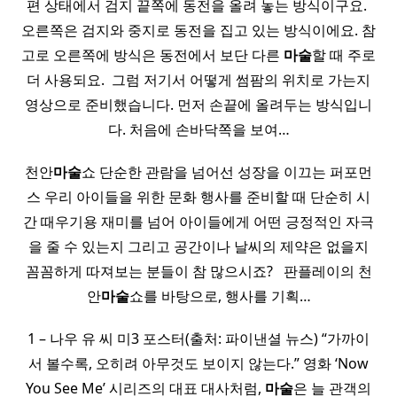
편 상태에서 검지 끝쪽에 동전을 올려 놓는 방식이구요. ​
오른쪽은 검지와 중지로 동전을 집고 있는 방식이에요. 참
고로 오른쪽에 방식은 동전에서 보단 다른
마술
할 때 주로
더 사용되요. ​ 그럼 저기서 어떻게 썸팜의 위치로 가는지
영상으로 준비했습니다. 먼저 손끝에 올려두는 방식입니
다. 처음에 손바닥쪽을 보여…
천안
마술
쇼 단순한 관람을 넘어선 성장을 이끄는 퍼포먼
스 우리 아이들을 위한 문화 행사를 준비할 때 단순히 시
간 때우기용 재미를 넘어 아이들에게 어떤 긍정적인 자극
을 줄 수 있는지 그리고 공간이나 날씨의 제약은 없을지
꼼꼼하게 따져보는 분들이 참 많으시죠? ​ ​ 판플레이의 천
안
마술
쇼를 바탕으로, 행사를 기획…
1 – 나우 유 씨 미3 포스터(출처: 파이낸셜 뉴스) “가까이
서 볼수록, 오히려 아무것도 보이지 않는다.” 영화 ‘Now
You See Me’ 시리즈의 대표 대사처럼,
마술
은 늘 관객의