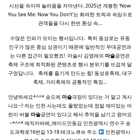
시선을 속이며 놀라움을 자아낸다. 2025년 개봉한 ‘Now
You See Me: Now You Don’t’는 화려한 트릭과 속임수로
관객들을 다시 한번 환상 속…
수많은 인파가 모이는 행사입니다. ​ 특히 동성로는 유동
인구가 많은 중심 상권이기 때문에 일반적인 무대공연과
는 다른 접근이 필요했죠! ​ 마술사 김영래의
마술
공연은
축제 구조에 최적화된 콘텐츠로 행사 분위기를 뜨겁게 달
구었답니다. ​ ​ 축제를 즐기게 만드는 힘! 동성로축제, 대구
축제, 거리축제의 공통적인 특징…
안녕하세요*^^* 송도에
마술
극장이 있다는 거 알고 계시
나요~? 저는 인천 사는데도 몰랐었는데 정말 재미있는 어
린이 버블
마술
공연이 있다고 해서 추억을 남기고 왔어요
~*^^* 매직카바레_메이드인동감 인천광역시 연수구 송
도과학로16번길 13-18 테크노큐브 주소
인천광역시