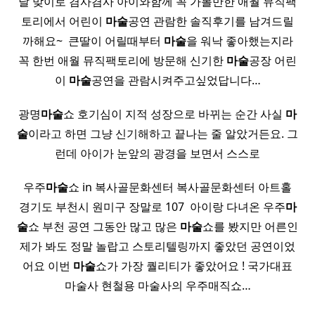
날 맞이로 겸사겸사 아이와함께 꼭 가볼만한​ 애월 뮤직팩
토리에서 어린이
마술
공연 관람한 솔직후기를 남겨드릴
까해요~​ ​ 큰딸이 어릴때부터​
마술
을 워낙 좋아했는지라​
꼭 한번 애월 뮤직팩토리에 방문해 신기한
마술
공장 어린
이
마술
공연을 관람시켜주고싶었답니다…
광명
마술
쇼 호기심이 지적 성장으로 바뀌는 순간 사실
마
술
이라고 하면 그냥 신기해하고 끝나는 줄 알았거든요. 그
런데 아이가 눈앞의 광경을 보면서 스스로
우주
마술
쇼 in 복사골문화센터 복사골문화센터 아트홀
경기도 부천시 원미구 장말로 107 ​ 아이랑 다녀온 우주
마
술
쇼 부천 공연 그동안 많고 많은
마술
쇼를 봤지만 어른인
제가 봐도 정말 놀랍고 스토리텔링까지 좋았던 공연이었
어요 이번
마술
쇼가 가장 퀄리티가 좋았어요 ! 국가대표
마술사 현철용 마술사의 우주매직쇼…