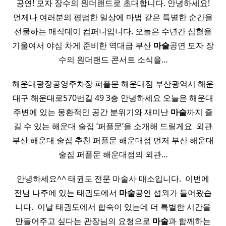
공연! 모자 장수의 원더랜드로 초대합니다. 안녕하세요!
언제나 여러분의 평범한 일상에 마법 같은 특별한 순간을
선물하는 매직데이 컴퍼니입니다. 오늘은 수년간 심혈을
기울여서 야심 차게 준비한 역대급 부산
마술
공연 모자 장
수의 원더랜드 콘서트 소식을…
해운대광장공영주차장 퍼플문 해운대점 부산광역시 해운
대구 해운대로570번길 49 3층 안녕하세요 오늘은 해운대
주변에 있는 몽환적인 공간 분위기와 재미난
마술
까지 즐
길 수 있는 해운대 술집 ‘퍼플문’을 소개해 드릴게요 ​ 외관
부산 해운대 술집 추천 퍼플문 해운대점 먼저 부산 해운대
술집 퍼플문 해운대점의 외관…
안녕하세요^^ 태권도 전문 마술사 매소입니다. ​ 이번에
전남 나주에 있는 태권도에서
마술
공연 섭외가 들어왔습
니다. ​ 이날 태권도에서 합숙이 있는데 더 특별한 시간을
만들어주고 싶다는 관장님의 요청으로
마술
과 함께하는