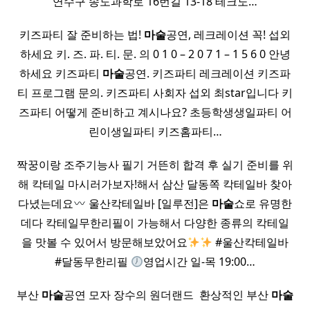
연수구 송도과학로 16번길 13-18 테크노…
키즈파티 잘 준비하는 법!
마술
공연, 레크레이션 꼭! 섭외
하세요 키. 즈. 파. 티. 문. 의 0 1 0 – 2 0 7 1 – 1 5 6 0 안녕
하세요 키즈파티
마술
공연. 키즈파티 레크레이션 키즈파
티 프로그램 문의. 키즈파티 사회자 섭외 최star입니다 키
즈파티 어떻게 준비하고 계시나요? 초등학생생일파티 어
린이생일파티 키즈홈파티…
짝꿍이랑 조주기능사 필기 거뜬히 합격 후 실기 준비를 위
해 칵테일 마시러가보자!해서 삼산 달동쪽 칵테일바 찾아
다녔는데요
울산칵테일바 [일루전]은
마술
쇼로 유명한
데다 칵테일무한리필이 가능해서 다양한 종류의 칵테일
을 맛볼 수 있어서 방문해보았어요
#울산칵테일바
#달동무한리필
영업시간 일-목 19:00…
부산
마술
공연 모자 장수의 원더랜드 ​ 환상적인 부산
마술