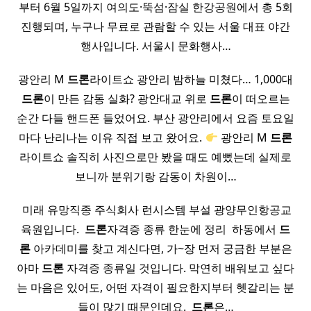
부터 6월 5일까지 여의도·뚝섬·잠실 한강공원에서 총 5회
진행되며, 누구나 무료로 관람할 수 있는 서울 대표 야간
행사입니다. 서울시 문화행사…
광안리 M
드론
라이트쇼 광안리 밤하늘 미쳤다… 1,000대
드론
이 만든 감동 실화? 광안대교 위로
드론
이 떠오르는
순간 다들 핸드폰 들었어요. 부산 광안리에서 요즘 토요일
마다 난리나는 이유 직접 보고 왔어요.
광안리 M
드론
라이트쇼 솔직히 사진으로만 봤을 때도 예뻤는데 실제로
보니까 분위기랑 감동이 차원이…
​ 미래 유망직종 주식회사 런시스템 부설 광양무인항공교
육원입니다. ​
드론
자격증 종류 한눈에 정리 ​ 하동에서
드
론
아카데미를 찾고 계신다면, 가~장 먼저 궁금한 부분은
아마
드론
자격증 종류일 것입니다. 막연히 배워보고 싶다
는 마음은 있어도, 어떤 자격이 필요한지부터 헷갈리는 분
들이 많기 때문인데요. ​
드론
은…