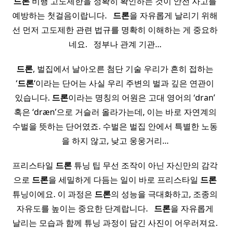
드론
비행 고도제한을 정확히 확인하는 것이 안전 사고를
예방하는 첫걸음이랍니다. ​ ​
드론
을 자유롭게 날리기 위해
선 먼저 고도제한 관련 법규를 명확히 이해하는 게 중요하
네요. ​ ​ 정부나 관계 기관…
드론
, 벌집에서 날아오른 첨단 기술 우리가 흔히 접하는
‘
드론
‘이라는 단어는 사실 우리 주변의 벌과 깊은 연관이
있습니다.
드론
이라는 명칭의 어원은 고대 영어의 ‘dran’
혹은 ‘dræn’으로 거슬러 올라가는데, 이는 바로 자연계의
수벌을 뜻하는 단어였죠. 수벌은 벌집 안에서 특별한 노동
을 하지 않고, 낮고 웅웅거리…
프리스타일
드론
튜닝 팁 무선 조작이 아닌 자신만의 감각
으로
드론
을 세밀하게 다듬는 일이 바로 프리스타일
드론
튜닝이에요. 이 과정은
드론
의 성능을 극대화하고, 조종의
자유도를 높이는 중요한 단계랍니다. ​ ​
드론
을 자유롭게
날리는 모습과 함께 튜닝 과정이 담긴 사진이 어우러져요.