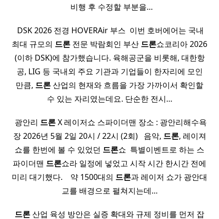
​ ​ 비행 후 수정할 부분을…
​ DSK 2026 전경 HOVERAir 부스 ​ 이번 호버에어는 국내
최대 규모의
드론
전문 박람회인 부산
드론
쇼코리아 2026
(이하 DSK)에 참가했습니다. 육해공군을 비롯해, 대한항
공, LIG 등 국내외 주요 기관과 기업들이 한자리에 모인
만큼,
드론
산업의 현재와 흐름을 가장 가까이서 확인할
수 있는 자리였는데요. 단순한 전시…
​ 광안리
드론
X 레이저쇼 스파이더맨 장소 : 광안리해수욕
장 2026년 5월 2일 20시 / 22시 (2회) ​ ​ 음악,
드론
, 레이져
쇼를 한번에 볼 수 있었던
드론
쇼 ​ 특별이벤트로 하는 스
파이더맨
드론
쇼라 일정에 넣었고 시작 시간 한시간 전에
미리 대기했다. ​ ​ ​ 약 1500대의
드론
과 레이저 쇼가 광안대
교를 배경으로 펼쳐지는데…
드론
산업 육성 방안은 실증 확대와 규제 정비를 먼저 잡