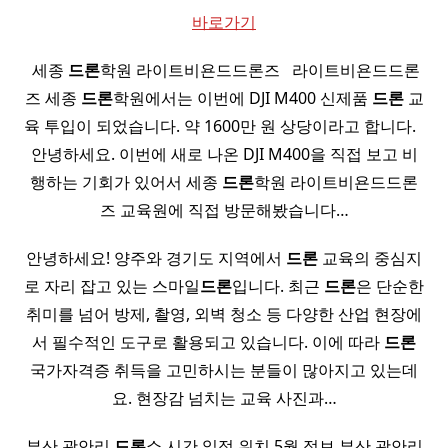
바로가기
​ 세종
드론
학원 라이트비욘드드론즈 ​ ​ 라이트비욘드드론
즈 세종
드론
학원에서는 이번에 DJI M400 신제품
드론
교
육 투입이 되었습니다. 약 1600만 원 상당이라고 합니다. ​ ​
안녕하세요. 이번에 새로 나온 DJI M400을 직접 보고 비
행하는 기회가 있어서 세종
드론
학원 라이트비욘드드론
즈 교육원에 직접 방문해봤습니다…
안녕하세요! 양주와 경기도 지역에서
드론
교육의 중심지
로 자리 잡고 있는 스마일
드론
입니다. 최근
드론
은 단순한
취미를 넘어 방제, 촬영, 외벽 청소 등 다양한 산업 현장에
서 필수적인 도구로 활용되고 있습니다. 이에 따라
드론
국가자격증 취득을 고민하시는 분들이 많아지고 있는데
요. 현장감 넘치는 교육 사진과…
부산 광안리
드론
쇼 시간 일정 위치 5월 정보 부산 광안리