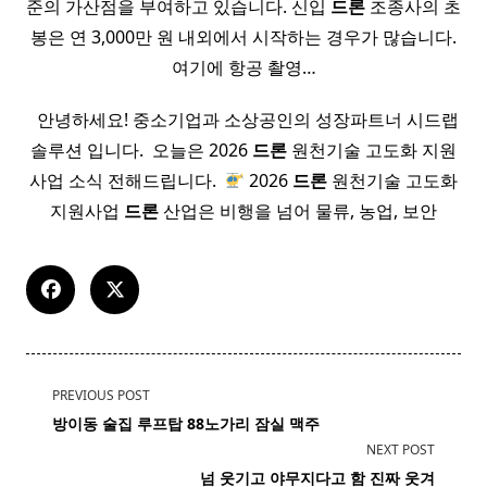
준의 가산점을 부여하고 있습니다. 신입
드론
조종사의 초
봉은 연 3,000만 원 내외에서 시작하는 경우가 많습니다.
여기에 항공 촬영…
​ ​ 안녕하세요! 중소기업과 소상공인의 성장파트너 시드랩
솔루션 입니다. ​ 오늘은 2026
드론
원천기술 고도화 지원
사업 소식 전해드립니다. ​
2026
드론
원천기술 고도화
지원사업
드론
산업은 비행을 넘어 물류, 농업, 보안
<span
PREVIOUS POST
class="nav-
방이동 술집 루프탑 88
노가리
잠실 맥주
subtitle
NEXT POST
screen-
넘 웃기고 야무지다고 함 진짜 웃겨