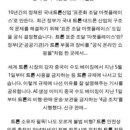
10년간의 정체된 국내
드론
산업 ‘표준화 조달 마켓플레이
스’로 만든다. ​ 최근 정부가 국내
드론
·대드론 산업의 구조
적 문제를 해결하기 위해 ‘표준 조달 마켓플레이스’ 도입
을 공식 결정했습니다. ​
드론
표준 조달 ‘마켓플레이스’란?
정부(군·공공기관)가
드론
부품과 장비를 “공식 온라인 쇼
핑몰”처럼 한 곳에서…
세계
드론
시장의 강자 중국이 수도 베이징에서 지난 5월
1일부터
드론
사용을 금지하는 등
드론
규제에 나서고 있
습니다. 이렇게 규제에 나선 이유를 잘 설명해주는 기사를
공유합니다. AI 생성 이미지 중국 수도 베이징이 지난 1일
부터
드론
의 비행·판매·운송·보관을 금지하는 ‘4금 조치’를
시행했다. 신규 판매…
​
드론
소유자 필독! 나도 모르게 불법 비행?
드론
안전성
인증 총정리 안녕하세요! 전북 전주시에 위치한
드론
전문