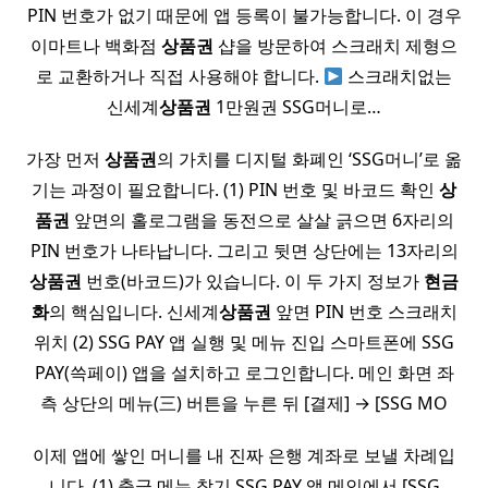
PIN 번호가 없기 때문에 앱 등록이 불가능합니다. 이 경우
이마트나 백화점
상품권
샵을 방문하여 스크래치 제형으
로 교환하거나 직접 사용해야 합니다.
스크래치없는
신세계
상품권
1만원권 SSG머니로…
가장 먼저
상품권
의 가치를 디지털 화폐인 ‘SSG머니’로 옮
기는 과정이 필요합니다. (1) PIN 번호 및 바코드 확인
상
품권
앞면의 홀로그램을 동전으로 살살 긁으면 6자리의
PIN 번호가 나타납니다. 그리고 뒷면 상단에는 13자리의
상품권
번호(바코드)가 있습니다. 이 두 가지 정보가
현금
화
의 핵심입니다. 신세계
상품권
앞면 PIN 번호 스크래치
위치 (2) SSG PAY 앱 실행 및 메뉴 진입 스마트폰에 SSG
PAY(쓱페이) 앱을 설치하고 로그인합니다. 메인 화면 좌
측 상단의 메뉴(三) 버튼을 누른 뒤 [결제] → [SSG MO
이제 앱에 쌓인 머니를 내 진짜 은행 계좌로 보낼 차례입
니다. (1) 출금 메뉴 찾기 SSG PAY 앱 메인에서 [SSG