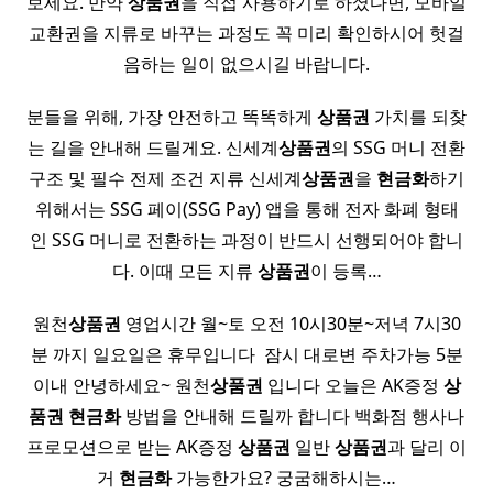
보세요. 만약
상품권
을 직접 사용하기로 하셨다면, 모바일
교환권을 지류로 바꾸는 과정도 꼭 미리 확인하시어 헛걸
음하는 일이 없으시길 바랍니다.
분들을 위해, 가장 안전하고 똑똑하게
상품권
가치를 되찾
는 길을 안내해 드릴게요. 신세계
상품권
의 SSG 머니 전환
구조 및 필수 전제 조건 지류 신세계
상품권
을
현금화
하기
위해서는 SSG 페이(SSG Pay) 앱을 통해 전자 화폐 형태
인 SSG 머니로 전환하는 과정이 반드시 선행되어야 합니
다. 이때 모든 지류
상품권
이 등록…
원천
상품권
영업시간 월~토 오전 10시30분~저녁 7시30
분 까지 일요일은 휴무입니다 ​ 잠시 대로변 주차가능 5분
이내 안녕하세요~ 원천
상품권
입니다 오늘은 AK증정
상
품권
현금화
방법을 안내해 드릴까 합니다 백화점 행사나
프로모션으로 받는 AK증정
상품권
일반
상품권
과 달리 이
거
현금화
가능한가요? 궁굼해하시는…