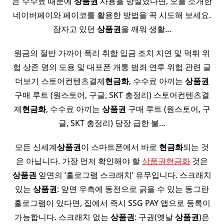
은 수수료 때문에
상품권
사용을 망설였다면, 오늘 소개한
네이버페이와 페이코를 활용한 방법을 꼭 시도해 보세요.
잠자고 있던
상품권
을 깨워 생활…
원금의 절반 가까이 폭리 취함 입금 조치 지연 및 먹튀 위
험 상존 명의 도용 및 대포폰 개통 범죄 연루 위험 관련 글
더보기 스토어컨텐츠결제
현금화
, 수수료 아끼는
상품권
구매 루트 (원스토어, 구글, SKT 총정리) 스토어컨텐츠결
제
현금화
, 수수료 아끼는
상품권
구매 루트 (원스토어, 구
글, SKT 총정리) 당장 급한 불…
모든 신세계
상품권
이 스마트폰에서 바로
현금화
되는 것
은 아닙니다. 가장 먼저 확인해야 할
상품권현금화
것은
상품권
앞면의 ‘홀로그램 스크래치’ 유무입니다. 스크래치
있는
상품권
: 앞면 우측에 동전으로 긁을 수 있는 동그란
홀로그램이 있다면, 집에서 즉시 SSG PAY 앱으로 등록이
가능합니다. 스크래치 없는
상품권
: 구권(옛날
상품권
)은