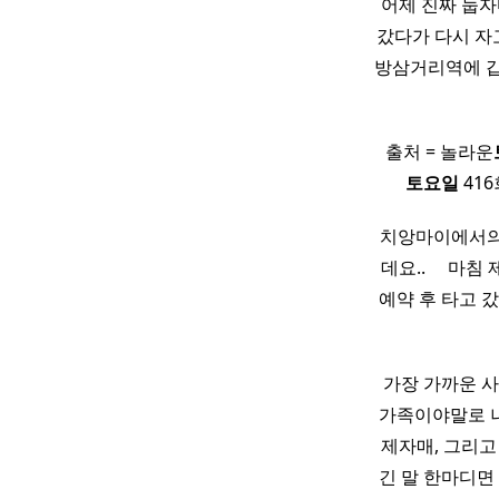
어제 진짜 눕자마
갔다가 다시 자고
방삼거리역에 갑니
​ 출처 = 놀라운
토요일
416
​ 치앙마이에서
데요.. ​ ​ ​
예약 후 타고 
가장 가까운 
가족이야말로 나
제자매, 그리고
긴 말 한마디면