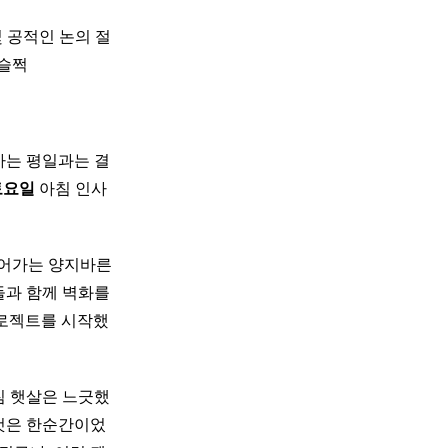
 공적인 논의 절
근슬쩍
는 평일과는 결
토요일
아침 인사
쉬어가는 양지바른
들과 함께 벽화를
프로젝트를 시작했
아침 햇살은 느긋했
 것은 한순간이었