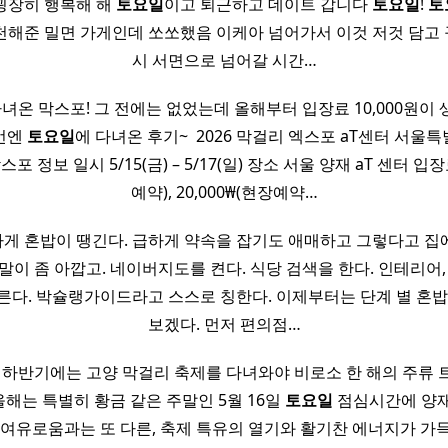
굉장히 행복해 해
토요일
이고 퇴근하고 데이트 갑니다
토요일
!
토
천해준 밀면 가게인데 쏘쏘했음 이케아 넘어가서 이것 저것 담고
시 서면으로 넘어갈 시간…
녀온 막스포! 그 전에는 없었는데 올해부터 입장료 10,000원이
번엔
토요일
에 다녀온 후기~ ​ 2026 막걸리 엑스포 aT센터 서울
막스포 정보 일시 5/15(금) – 5/17(일) 장소 서울 양재 aT 센터 입장
예약), 20,000₩(현장예약…
하게 혼밥이 땡긴다. 급하게 약속을 잡기도 애매하고 그렇다고 집
말이 좀 아깝고. 네이버지도를 켠다. 식당 검색을 한다. 인테리어,
른다. 박슐랭가이드라고 스스로 칭한다. 이제부터는 단계 별 혼밥
보겠다. 먼저 편의점…
 하반기에는 고양 막걸리 축제를 다녀와야 비로소 한 해의 주류
 올해는 특별히 황금 같은 주말인 5월 16일
토요일
점심시간에 양재
 여유로움과는 또 다른, 축제 특유의 열기와 활기찬 에너지가 가