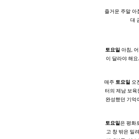
즐거운 주말 아
대 
토요일
아침, 
이 달라야 해요.
매주
토요일
오전
터의 제남 보육
완성했던 기억이
토요일
은 평화로
고 창 밖은 밀