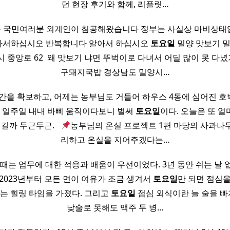
던 현장 후기와 함께, 리플릿…
 국민여러분 외계인이 침공해왔습니다 정부는 사실상 마비상태
아서하십시오 반복합니다 알아서 하십시오
토요일
밀양 맛보기 밀
 중앙로 62 ​ 왜 맛보기 냐면 뚜벅이로 다녀서 어딜 많이 못 다
구돼지국밥 경상남도 밀양시…
간을 확보하고, 어제는 농부님도 거들어 하우스 4동에 심어진 호
 ​ 일주일 내내 바삐 움직이다보니 벌써
토요일
이다. 오늘은 또 
길까 두근두근. ​ ​
농부님의 온실 프로젝트 1편 마당의 사과나
리하고 온실을 지어주겠다는…
 때는 업무에 대한 적응과 배움이 우선이었다. 3년 동안 쉬는 날 
 2023년부터 모든 면이 여유가 조금 생겨서
토요일
만 되면 점심을
는 힐링 타임을 가졌다. 그리고
토요일
점심 외식이란 늘 술을 빠
낮술로 못해도 맥주 두 병…