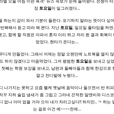
이스라엘 오늘 아침 이란 폭격” 뉴스 속보가 눈에 들어왔다. 전쟁이 터
장
토요일
이 일그러졌다…
을 하는지 감이 와서 기분이 들뜬다. 포기하지 말라는 뜻이다 싶어
 반복해서 듣고 따라 해 본다. 지난
토요일
, 일요일 풀타임을 하면
고, 함께 할 직원은 아파서 혼자 이리 뛰고 저리 뛴 결과 회복이
얻었다. 현타가 온다는…
무디게 만들었다. 그래서 어제는 정말 오랜만에 노트북을 열지 않
도 하지 않겠다고 마음먹었다. 그저 평범한
토요일
을 보내고 싶
2 첫째는 학원 보강을 보내고, 남편과 둘째아들과 함께 한강으로 
깔고 잔디밭에 누웠다…
디 나가지는 못하고 요즘 왤케 옛날에 음악이나 들으면서 반 히피
자꾸 지하 술집 냄새가 좀 그립고 그러네 끈적한 알앤비와 디스코
디 없나 아마 없을 거야 으아 내가 차리고싶다!! 하지만.. ㅋ 하는
는 걸로 이건 예~~~~전에…