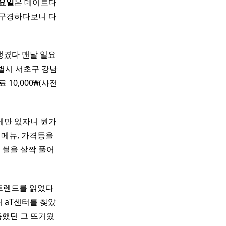
요일
은 데이트다
 구경하다보니 다
 생겼다 맨날 일요
특별시 서초구 강남
료 10,000₩(사전
에만 있자니 뭔가
 메뉴, 가격등을
 썰을 살짝 풀어
 트렌드를 읽었다
 aT센터를 찾았
득했던 그 뜨거웠