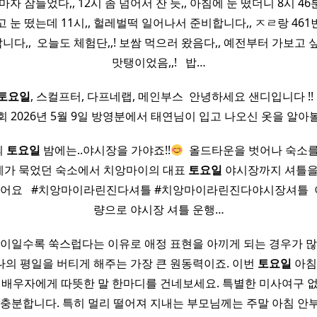
자 잠들었다,, 12시 좀 넘어서 잔 듯,, 아침에 눈 떴더니 8시 46분
 눈 떴는데 11시,, 헐레벌떡 일어나서 준비합니다,, ㅈㄹ랑 46
다,, ​ 오늘도 체험단,,! 보쌈 먹으러 왔음다,, 예전부터 가보고 
맛탱이었음,,! ​ ​ 밥…
토요일
, 스컬프터, 다프네랩, 메인부스 ​ 안녕하세요 샌디입니다 !! ​
회 2026년 5월 9일 방영분에서 태연님이 입고 나오신 옷을 알아볼까 
의
토요일
밤에는..야시장을 가야죠!!
​ 올드타운을 벗어나 숙소를
 ​ 마침 제가 묵었던 숙소에서 치앙마이의 대표
토요일
야시장까지 셔틀을
갔어요 ​ ​ #치앙마이라린진다셔틀 #치앙마이라린진다야시장셔틀 ​ 이
량으로 야시장 셔틀 운행…
사이일수록 쑥스럽다는 이유로 애정 표현을 아끼게 되는 경우가 많
의 평일을 버티게 해주는 가장 큰 원동력이죠. 이번
토요일
아침
 배우자에게 따뜻한 말 한마디를 건네보세요. 특별한 미사여구 
 충분합니다. 특히 멀리 떨어져 지내는 부모님께는 주말 아침 안