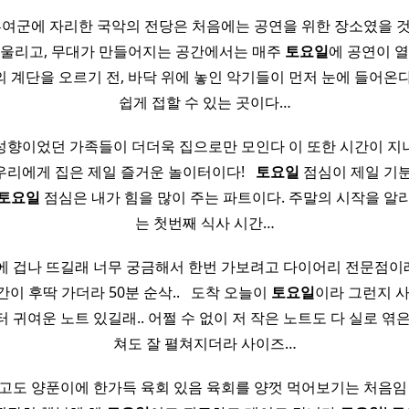
부여군에 자리한 국악의 전당은 처음에는 공연을 위한 장소였을 
 울리고, 무대가 만들어지는 공간에서는 매주
토요일
에 공연이 열
 계단을 오르기 전, 바닥 위에 놓인 악기들이 먼저 눈에 들어온다
쉽게 접할 수 있는 곳이다…
성향이었던 가족들이 더더욱 집으로만 모인다 이 또한 시간이 지
리에게 집은 제일 즐거운 놀이터이다! ​ ​
토요일
점심이 제일 기분
토요일
점심은 내가 힘을 많이 주는 파트이다. 주말의 시작을 알리
는 첫번째 식사 시간…
 겁나 뜨길래 너무 궁금해서 한번 가보려고 다이어리 전문점이래 ​
 후딱 가더라 50분 순삭.. ​ ​ 도착 오늘이
토요일
이라 그런지 
 귀여운 노트 있길래.. 어쩔 수 없이 저 작은 노트도 다 실로 엮
쳐도 잘 펼쳐지더라 사이즈…
고도 양푼이에 한가득 육회 있음 육회를 양껏 먹어보기는 처음임 ​ ​ ​ 