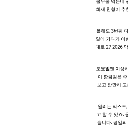
물우물 먹는데 
희재 친형이 추
올해도 3번째 다
일에 가다가 이
대로 27 2026 
토요일
엔 이상
이 황금같은 주
보고 깐깐히 고
열리는 막스포,
고 할 수 있죠.
습니다. 평일의