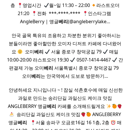
층 ​
영업시간 ​
월~일 11:30 – 22:00
라스트오더
21:20 ​
전화 ​ ***-****-**** ​
인스타그램 ​
AngleBerry | 앵글
베리
(@angleberrylake…
​ ​ 안국 골목 특유의 조용하고 차분한 분위기 좋아하시는
분들이라면 좋아할만한 오미자 디저트 카페에 다녀왔어
요
​ 오미
베리
서울 종로구 창덕궁길 79
매일
10:00-20:00 라스트오더 19:30
0507-1414-4467
간
편결제 가능 오미
베리
서울특별시 종로구 창덕궁길 79 ​ ​
오미
베리
는 안국역에서 도보로 방문하기…
​ 안녕하세요 지니입니다 ~ ! 잠실 석촌호수에 매일 신선한
과일로 만드는 송리단길 과일산도 케이크 맛집
ANGLEBERRY 앵글
베리
카페를 소개해드릴게요
​ 송리단길 과일산도 케이크 맛집
ANGLEBERRY
앵글
베리
​ ​
서울 송파구 오금로16길 16 1층, 2층
매