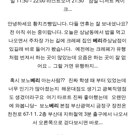
일 11:30 – 22:00 라스트오더 21:30 ​ ​ ​ 잠실 디저트 케이
크…
안녕하세요 황치즈빵입니다. 다들 연휴는 잘 보내셨나요?
전 아직 쉬는 중이랍니다. 오늘은 상남동에서 밥을 먹고
나오면서 주차장 가는 길에 크레페 집인
베리
쥬상남점이
있길래 바로 들어가 봤습니다. ​ ​ 예전에는 크레페가 유행
처럼 번져서 하는 곳이 많았는데 요즘은 하는 곳이 잘 없
어요 .. ​ 그럴 거면 유행하지…
​ 혹시 보노
베리
아는사람?? ​ ​ 진짜 학생 때 부터 있었는데
너무 인기가 많아졌는지 ​ 해운대점도 생기고 광복직영점
도 생겼더라구요 ​ 여기 타르트 진짜 좋아했는데 ​ ​ 오랜만
에 와봅니당~ ​ 보노
베리
본점 부산광역시 금정구 장전온
천천로 67-1 1. 2층 부산대 지하철역 3분 출구에서 나오셔
서 오른쪽으로 걷다보시면 바로…