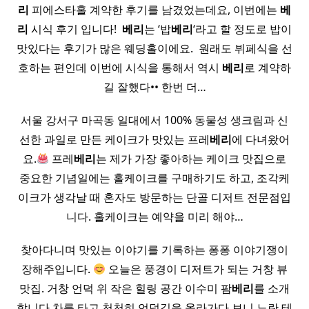
리
피에스타홀 계약한 후기를 남겼었는데요, 이번에는
베
리
시식 후기 입니다! ​
베리
는 ‘밥
베리
‘라고 할 정도로 밥이
맛있다는 후기가 많은 웨딩홀이에요. ​ 원래도 뷔페식을 선
호하는 편인데 이번에 시식을 통해서 역시
베리
로 계약하
길 잘했다•• 한번 더…
서울 강서구 마곡동 일대에서 100% 동물성 생크림과 신
선한 과일로 만든 케이크가 맛있는 프레
베리
에 다녀왔어
요.
프레
베리
는 제가 가장 좋아하는 케이크 맛집으로
중요한 기념일에는 홀케이크를 구매하기도 하고, 조각케
이크가 생각날 때 혼자도 방문하는 단골 디저트 전문점입
니다. 홀케이크는 예약을 미리 해야…
찾아다니며 맛있는 이야기를 기록하는 퐁퐁 이야기쟁이
장해주입니다.
오늘은 풍경이 디저트가 되는 거창 뷰
맛집. 거창 언덕 위 작은 힐링 공간 이수미 팜
베리
를 소개
합니다 차를 타고 천천히 언덕길을 올라가다 보니 노란 테