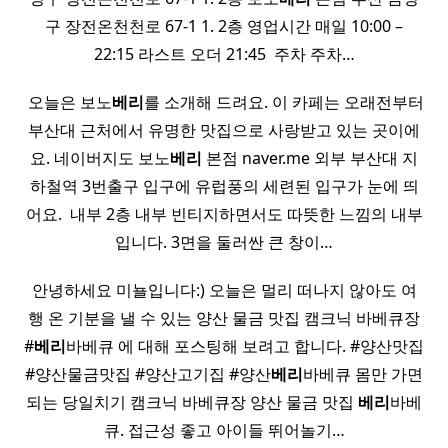
구 장전온천천로 67-1 1. 2층 영업시간​ 매일 10:00 –
22:15 라스트 오더 21:45 ​ 주차​ 주차…
​ 오늘은 보노
베리
를 소개해 드려요. 이 카페는 오래전부터
부산대 근처에서 유명한 맛집으로 사랑받고 있는 곳이에
요. 네이버지도 보노
베리
본점 naver.me 외부 부산대 지
하철역 3번출구 입구에 유럽풍의 세련된 입구가 눈에 띄
어요. ​ 내부 2층 내부 빈티지하면서도 따뜻한 느낌의 내부
입니다. 3면을 둘러싼 큰 창이…
안녕하세요 미뇰입니다:) 오늘은 멀리 떠나지 않아도 여
행 온 기분을 낼 수 있는 양산 물금 맛집 캠크닉 바베큐장
#
베리
바베큐 에 대해 포스팅해 보려고 합니다. #양산맛집
#양산물금맛집 #양산고기집 #양산
베리
바베큐 몸만 가면
되는 당일치기 캠크닉 바베큐장 양산 물금 맛집
베리
바베
큐. 접근성 좋고 아이들 뛰어놀기…