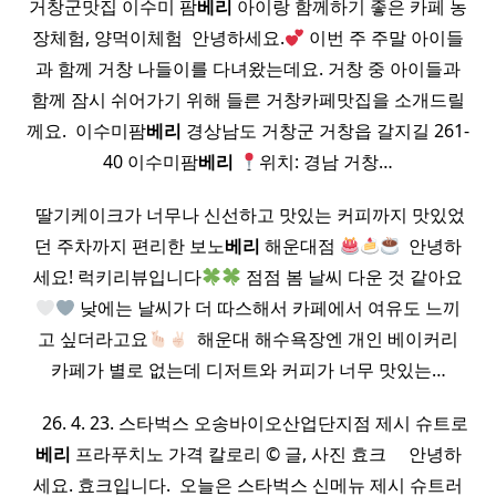
거창군맛집 이수미 팜
베리
아이랑 함께하기 좋은 카페 농
장체험, 양먹이체험 ​ 안녕하세요.
이번 주 주말 아이들
과 함께 거창 나들이를 다녀왔는데요. 거창 중 아이들과
함께 잠시 쉬어가기 위해 들른 거창카페맛집을 소개드릴
께요. ​ 이수미팜
베리
경상남도 거창군 거창읍 갈지길 261-
40 이수미팜
베리
위치: 경남 거창…
​ 딸기케이크가 너무나 신선하고 맛있는 커피까지 맛있었
던 주차까지 편리한 보노
베리
해운대점
​ 안녕하
세요! 럭키리뷰입니다
점점 봄 날씨 다운 것 같아요
낮에는 날씨가 더 따스해서 카페에서 여유도 느끼
고 싶더라고요
​ 해운대 해수욕장엔 개인 베이커리
카페가 별로 없는데 디저트와 커피가 너무 맛있는…
​ ​ ​ 26. 4. 23. 스타벅스 오송바이오산업단지점 제시 슈트로
베리
프라푸치노 가격 칼로리 © 글, 사진 효크 ​ ​ ​ ​ 안녕하
세요. 효크입니다. ​ 오늘은 스타벅스 신메뉴 제시 슈트러