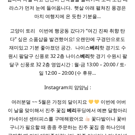
라스가 먼저 눈에 들어옵니다. ​ 햇살 아래 펼쳐진 풍경은
마치 여행지에 온 듯한 기분을…
고양이 토리 ​ ​ 이번에 행궁동 갔다가 “여긴 진짜 취향 탄
다” 싶은 소품샵을 발견했어요! 오랜만에 구경만으로도
재미있고 기분 좋아졌던 공간. ​ ​ 나이스
베리
핫 경기도 수
원시 팔달구 신풍로 32 2층 나이스
베리
핫 경기 수원시 팔
달구 신풍로 32 2층 영업시간 : 월-금 13:00 – 20:00 / 토-
일 12:00 – 20:00 (수 후뮤…
Instagram의 얌얌님 :
​ ​ 여러분덜 ~~ 5월은 가정의 달이지요
이번에 어버
이 날을 맞이해서 진주 꽃집
베리
푸딩에서 예쁜 달항아리
카네이션 센터피스를 구매해왔어요
꽃다발이나 꽃바
구니가 필요할 때 종종 주문하는 진주 꽃집 중 하나인데