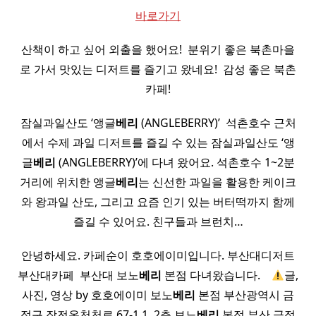
바로가기
산책이 하고 싶어 외출을 했어요! ​ 분위기 좋은 북촌마을
로 가서 맛있는 디저트를 즐기고 왔네요! ​ 감성 좋은 북촌
카페!
잠실과일산도 ‘앵글
베리
(ANGLEBERRY)’ ​ 석촌호수 근처
에서 수제 과일 디저트를 즐길 수 있는 잠실과일산도 ‘앵
글
베리
(ANGLEBERRY)’에 다녀 왔어요. 석촌호수 1~2분
거리에 위치한 앵글
베리
는 신선한 과일을 활용한 케이크
와 왕과일 산도, 그리고 요즘 인기 있는 버터떡까지 함께
즐길 수 있어요. 친구들과 브런치…
안녕하세요. 카페순이 호호에이미입니다. 부산대디저트
부산대카페 ​ 부산대 보노
베리
본점​ 다녀왔습니다. ​ ​ ​
글,
사진, 영상 by 호호에이미 보노
베리
본점 부산광역시 금
정구 장전온천천로 67-1 1. 2층 보노
베리
본점 부산 금정