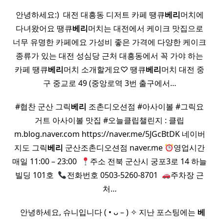
안녕하세요:) ​ 대전 대흥동 디저트 카페 땡큐
베리
머치에
다녀왔어요 땡큐
베리
머치는 대전에서 케이크 맛집으로
너무 유명한 카페에요 가성비 좋은 가격에 다양한 케이크
종류가 있는 대전 성심당 근처 대흥동에서 꼭 가야 하는
카페 땡큐
베리
머치 소개할게요♡ 땡큐
베리
머치 대전 중
구 중교로 49 (중앙로역 3번 출구에서…
#협찬 군산 그릭
베리
조촌디오션점 #아사이볼 #그릭요
거트 아사이볼 맛집 #오늘클립챌린지 : 클립
m.blog.naver.com https://naver.me/5JGcBtDK 네이버
지도 그릭
베리
군산조촌디오션점 naver.me
영업시간
매일 11:00 – 23:00 ​
주소 전북 군산시 궁포3로 14 하늘
빌딩 101호 ​
전화번호 0503-5260-8701 ​
주차장 근
처…
​ ​ ​ 안녕하세요, 슈니입니다 ( • ᴗ – ) ✧ 지난 포스팅에는
베