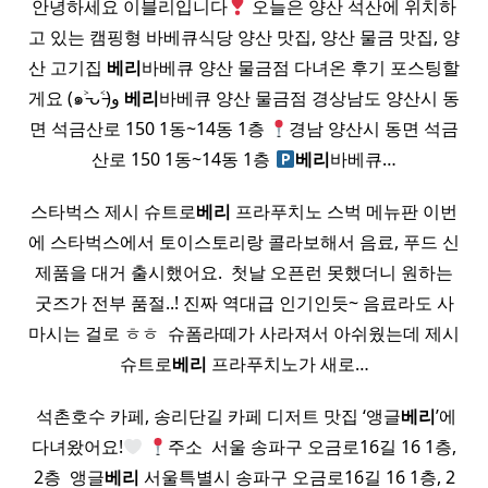
안녕하세요 이블리입니다
오늘은 양산 석산에 위치하
고 있는 캠핑형 바베큐식당 양산 맛집, 양산 물금 맛집, 양
산 고기집
베리
바베큐 양산 물금점 다녀온 후기 포스팅할
게요 (๑˃̵ᴗ˂̵)و
베리
바베큐 양산 물금점 경상남도 양산시 동
면 석금산로 150 1동~14동 1층
경남 양산시 동면 석금
산로 150 1동~14동 1층
베리
바베큐…
스타벅스 제시 슈트로
베리
프라푸치노 스벅 메뉴판 이번
에 스타벅스에서 토이스토리랑 콜라보해서 음료, 푸드 신
제품을 대거 출시했어요. ​ 첫날 오픈런 못했더니 원하는
굿즈가 전부 품절..! 진짜 역대급 인기인듯~ 음료라도 사
마시는 걸로 ㅎㅎ ​ 슈폼라떼가 사라져서 아쉬웠는데 제시
슈트로
베리
프라푸치노가 새로…
​ 석촌호수 카페, 송리단길 카페 디저트 맛집 ‘앵글
베리
’에
다녀왔어요!
주소 ​ 서울 송파구 오금로16길 16 1층,
2층 ​ 앵글
베리
서울특별시 송파구 오금로16길 16 1층, 2