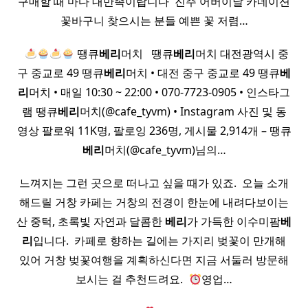
구매할 때 마다 대만족이랍니다 ​ 진주 어버이날 카네이션
꽃바구니 찾으시는 분들 예쁜 꽃 저렴…
​ ​
땡큐
베리
머치 ​ ​ 땡큐
베리
머치 대전광역시 중
구 중교로 49 땡큐
베리
머치 • 대전 중구 중교로 49 땡큐
베
리
머치 • 매일 10:30 ~ 22:00 • 070-7723-0905 • 인스타그
램 땡큐
베리
머치(@cafe_tyvm) • Instagram 사진 및 동
영상 팔로워 11K명, 팔로잉 236명, 게시물 2,914개 – 땡큐
베리
머치(@cafe_tyvm)님의…
느껴지는 그런 곳으로 떠나고 싶을 때가 있죠. ​ 오늘 소개
해드릴 거창 카페는 거창의 전경이 한눈에 내려다보이는
산 중턱, 초록빛 자연과 달콤한
베리
가 가득한 이수미팜
베
리
입니다. ​ 카페로 향하는 길에는 가지리 벚꽃이 만개해
있어 거창 벚꽃여행을 계획하신다면 지금 서둘러 방문해
보시는 걸 추천드려요. ​
영업…