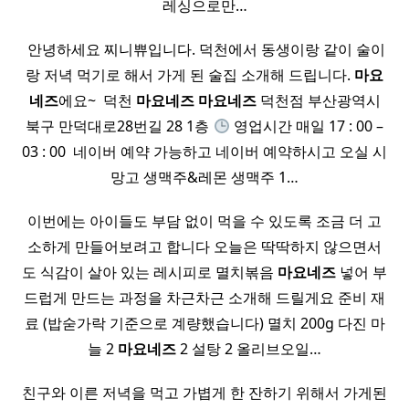
레싱으로만…
​ 안녕하세요 찌니쀼입니다. 덕천에서 동생이랑 같이 술이
랑 저녁 먹기로 해서 가게 된 술집 소개해 드립니다.
마요
네즈
에요~ ​ 덕천
마요네즈
마요네즈
덕천점 부산광역시
북구 만덕대로28번길 28 1층
영업시간 매일 17 : 00 –
03 : 00 ​ 네이버 예약 가능하고 네이버 예약하시고 오실 시
망고 생맥주&레몬 생맥주 1…
이번에는 아이들도 부담 없이 먹을 수 있도록 조금 더 고
소하게 만들어보려고 합니다 오늘은 딱딱하지 않으면서
도 식감이 살아 있는 레시피로 멸치볶음
마요네즈
넣어 부
드럽게 만드는 과정을 차근차근 소개해 드릴게요 준비 재
료 (밥숟가락 기준으로 계량했습니다) 멸치 200g 다진 마
늘 2
마요네즈
2 설탕 2 올리브오일…
친구와 이른 저녁을 먹고 가볍게 한 잔하기 위해서 가게된