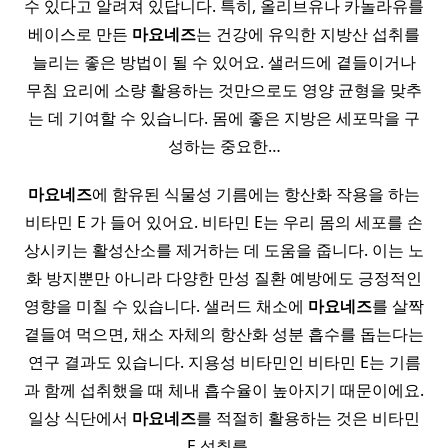
수 있다고 알려져 있답니다. 특히, 올리브유나 카놀라유를
베이스로 만든
마요네즈
는 건강에 유익한 지방산 섭취를
늘리는 좋은 방법이 될 수 있어요. 샐러드에 곁들이거나
무침 요리에 소량 활용하는 것만으로도 영양 균형을 맞추
는 데 기여할 수 있습니다. 몸에 좋은 지방은 세포막을 구
성하는 중요한…
마요네즈
에 함유된 식물성 기름에는 항산화 작용을 하는
비타민 E 가 들어 있어요. 비타민 E는 우리 몸의 세포를 손
상시키는 활성산소를 제거하는 데 도움을 줍니다. 이는 노
화 방지뿐만 아니라 다양한 만성 질환 예방에도 긍정적인
영향을 미칠 수 있습니다. 샐러드 채소에
마요네즈
를 살짝
곁들여 먹으면, 채소 자체의 항산화 성분 흡수를 돕는다는
연구 결과도 있습니다. 지용성 비타민인 비타민 E는 기름
과 함께 섭취했을 때 체내 흡수율이 높아지기 때문이에요.
일상 식단에서
마요네즈
를 적절히 활용하는 것은 비타민
E 섭취를…