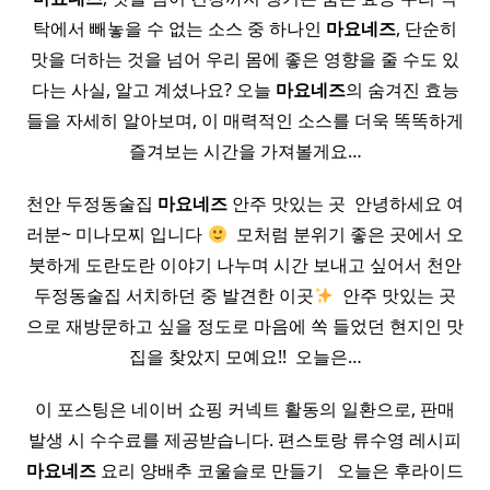
탁에서 빼놓을 수 없는 소스 중 하나인
마요네즈
, 단순히
맛을 더하는 것을 넘어 우리 몸에 좋은 영향을 줄 수도 있
다는 사실, 알고 계셨나요? 오늘
마요네즈
의 숨겨진 효능
들을 자세히 알아보며, 이 매력적인 소스를 더욱 똑똑하게
즐겨보는 시간을 가져볼게요…
천안 두정동술집
마요네즈
안주 맛있는 곳 ​ 안녕하세요 여
러분~ 미나모찌 입니다
​ 모처럼 분위기 좋은 곳에서 오
붓하게 도란도란 이야기 나누며 시간 보내고 싶어서 천안
두정동술집 서치하던 중 발견한 이곳
​ 안주 맛있는 곳
으로 재방문하고 싶을 정도로 마음에 쏙 들었던 현지인 맛
집을 찾았지 모예요!! ​ 오늘은…
이 포스팅은 네이버 쇼핑 커넥트 활동의 일환으로, 판매
발생 시 수수료를 제공받습니다. 편스토랑 류수영 레시피
마요네즈
요리 양배추 코울슬로 만들기 ​ ​ 오늘은 후라이드