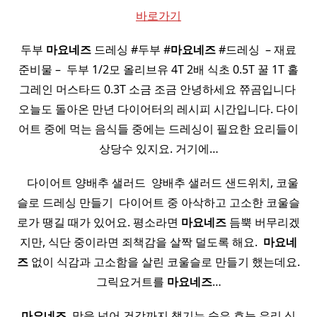
바로가기
두부
마요네즈
드레싱 #두부 #
마요네즈
#드레싱 ​ – 재료
준비물 – ​ 두부 1/2모 올리브유 4T 2배 식초 0.5T 꿀 1T 홀
그레인 머스타드 0.3T 소금 조금 안녕하세요 쮸곰입니다 ​
오늘도 돌아온 만년 다이어터의 레시피 시간입니다. 다이
어트 중에 먹는 음식들 중에는 드레싱이 필요한 요리들이
상당수 있지요. 거기에…
​ ​ ​ 다이어트 양배추 샐러드 ​ 양배추 샐러드 샌드위치, 코울
슬로 드레싱 만들기 ​ 다이어트 중 아삭하고 고소한 코울슬
로가 땡길 때가 있어요. 평소라면
마요네즈
듬뿍 버무리겠
지만, 식단 중이라면 죄책감을 살짝 덜도록 해요. ​
마요네
즈
없이 식감과 고소함을 살린 코울슬로 만들기 했는데요.
그릭요거트를
마요네즈
…
마요네즈
, 맛을 넘어 건강까지 챙기는 숨은 효능 우리 식