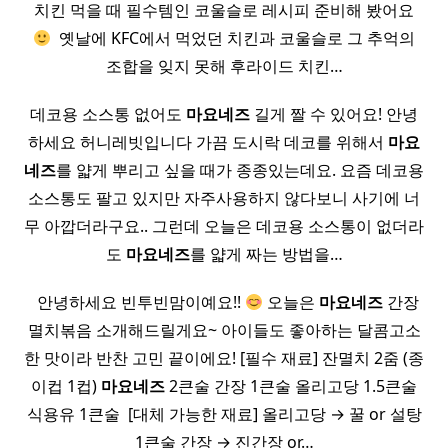
치킨 먹을 때 필수템인 코울슬로 레시피 준비해 봤어요
​ 옛날에 KFC에서 먹었던 치킨과 코울슬로 그 추억의
조합을 잊지 못해 후라이드 치킨…
데코용 소스통 없어도
마요네즈
길게 짤 수 있어요! 안녕
하세요 허니레빗입니다 가끔 도시락 데코를 위해서
마요
네즈
를 얇게 뿌리고 싶을 때가 종종있는데요. 요즘 데코용
소스통도 팔고 있지만 자주사용하지 않다보니 사기에 너
무 아깝더라구요.. 그런데 오늘은 데코용 소스통이 없더라
도
마요네즈
를 얇게 짜는 방법을…
​ ​ 안녕하세요 빈투빈맘이예요!!
오늘은
마요네즈
간장
멸치볶음 소개해드릴게요~ 아이들도 좋아하는 달콤고소
한 맛이라 반찬 고민 끝이에요! [필수 재료] 잔멸치 2줌 (종
이컵 1컵)
마요네즈
2큰술 간장 1큰술 올리고당 1.5큰술
식용유 1큰술 ​ [대체 가능한 재료] 올리고당 → 꿀 or 설탕
1큰술 간장 → 진간장 or…