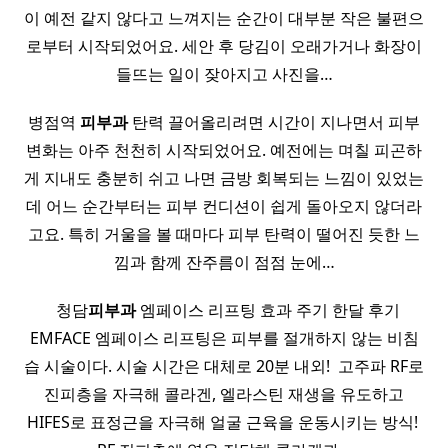
이 예전 같지 않다고 느껴지는 순간이 대부분 작은 불편으
로부터 시작되었어요. 세안 후 당김이 오래가거나 화장이
들뜨는 일이 잦아지고 사진을…
병점역
피부과
탄력 끌어올리려면 시간이 지나면서 피부
변화는 아주 천천히 시작되었어요. 예전에는 며칠 피곤하
게 지내도 충분히 쉬고 나면 금방 회복되는 느낌이 있었는
데 어느 순간부터는 피부 컨디션이 쉽게 돌아오지 않더라
고요. 특히 거울을 볼 때마다 피부 탄력이 떨어진 듯한 느
낌과 함께 잔주름이 점점 눈에…
​ ​ ​ 청담
피부과
엠페이스 리프팅 효과 주기 한달 후기 ​
EMFACE 엠페이스 리프팅은 피부를 절개하지 않는 비침
습 시술이다. 시술 시간은 대체로 20분 내외! ​ 고주파 RF로
진피층을 자극해 콜라겐, 엘라스틴 재생을 유도하고
HIFES로 표정근을 자극해 얼굴 근육을 운동시키는 방식! ​