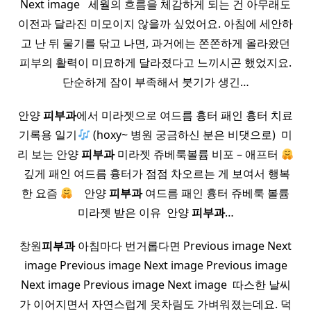
Next image ​ ​ 세월의 흐름을 체감하게 되는 건 아무래도
이전과 달라진 미모이지 않을까 싶었어요. 아침에 세안하
고 난 뒤 물기를 닦고 나면, 과거에는 쫀쫀하게 올라왔던
피부의 활력이 미묘하게 달라졌다고 느끼시곤 했었지요.
단순하게 잠이 부족해서 붓기가 생긴…
안양
피부과
에서 미라젯으로 여드름 흉터 패인 흉터 치료
기록용 일기
(hoxy~ 병원 궁금하신 분은 비댓으로) ​ 미
리 보는 안양
피부과
미라젯 쥬베룩볼륨 비포 – 애프터
​ 깊게 패인 여드름 흉터가 점점 차오르는 게 보여서 행복
한 요즘
​ ​ ​ 안양
피부과
여드름 패인 흉터 쥬베룩 볼륨
미라젯 받은 이유 ​ 안양
피부과
…
창원
피부과
아침마다 번거롭다면 Previous image Next
image Previous image Next image Previous image
Next image Previous image Next image ​ 따스한 날씨
가 이어지면서 자연스럽게 옷차림도 가벼워졌는데요. 덕