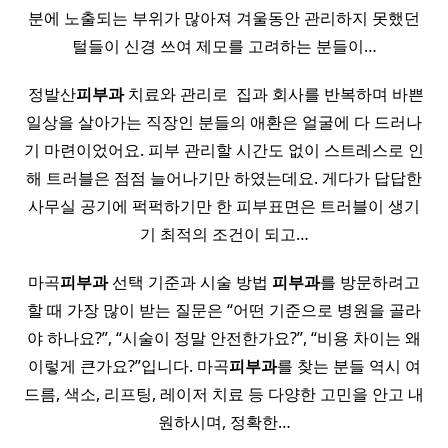
분에 노출되는 부위가 많아져 겨울동안 관리하지 못했던
털들이 신경 쓰여 제모를 고려하는 분들이…
​ 정발산
피부과
치료와 관리로 ​ 집과 회사를 반복하며 바쁜
일상을 살아가는 직장인 분들의 애환은 얼굴에 다 드러나
기 마련이었어요. 피부 관리할 시간도 없이 스트레스로 인
해 트러블은 점점 늘어나기만 하였는데요. 게다가 답답한
사무실 공기에 퍽퍽하기만 한 피부표면은 트러블이 생기
기 최적의 조건이 되고…
마곡
피부과
선택 기준과 시술 방법
피부과
를 방문하려고
할 때 가장 많이 받는 질문은 “어떤 기준으로 병원을 골라
야 하나요?”, “시술이 정말 안전한가요?”, “비용 차이는 왜
이렇게 큰가요?”입니다. 마곡
피부과
를 찾는 분들 역시 여
드름, 색소, 리프팅, 레이저 치료 등 다양한 고민을 안고 내
원하시며, 정확한…