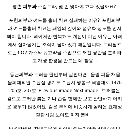
평촌
피부과
스컬트라, 몇 번 맞아야 효과 있을까요? ​
포천
피부과
여드름 흉터 치료 실패하는 이유? ​ 포천
피부
과
여드름흉터 치료는 패임의 깊이와 섬유화 정도를 먼저
봐야 합니다 ​ 레이저만 반복해도 개선이 더딘 이유는 아래
에서 잡아당기는 조직이 남아 있기 때문입니다 ​ 트리필프
로는 CO2 가스와 유효약물 주입으로 꺼진 공간을 분리하
고 재생 환경을 만드는 데 활용…
​ 동탄
피부과
트러블 원인부터 살핀다면 ​ ​ 올림 피움 채움
올피채의원 수원점 경기도 수원시 영통구 덕영대로 1470
206호, 207호 ​ Previous image Next image ​ ​ 트러블은
겉으로 드러난 붉은 기나 좁쌀 형태만 보고 판단하기 어려
운 경우가 많았어요. 같은 부위에 비슷하게 올라온 표재성
질환처럼 보여도 피지 분비…
안녕하세요, 자녀교육에 진심인 쌍둥이아빠 양원주입니