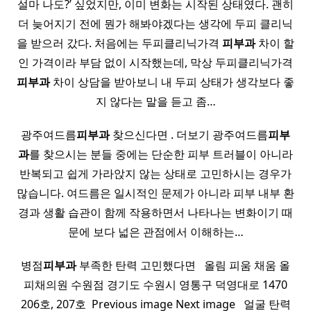
설마 나도?’ 싶었지만, 이미 변화는 시작된 상태였다. 괜히
더 늦어지기 전에 뭔가 해봐야겠다는 생각에 두피 클리닉
을 받으러 갔다. 처음에는 두피클리닉가격
피부과
차이 할
인 가격이라 부담 없이 시작했는데, 막상 두피클리닉가격
피부과
차이 상담을 받아보니 내 두피 상태가 생각보다 좋
지 않다는 말을 듣고 좀…
광주여드름
피부과
찾으신다면 . 더보기 광주여드름
피부
과
를 찾으시는 분들 중에는 단순한 피부 트러블이 아니라
반복되고 쉽게 가라앉지 않는 상태로 고민하시는 경우가
많습니다. 여드름은 일시적인 문제가 아니라 피부 내부 환
경과 생활 습관이 함께 작용하면서 나타나는 변화이기 때
문에 보다 넓은 관점에서 이해하는…
병점
피부과
부족한 탄력 고민했다면 ​ ​ 올림 피움 채움 올
피채의원 수원점 경기도 수원시 영통구 덕영대로 1470
206호, 207호 ​ Previous image Next image ​ ​ 얼굴 탄력