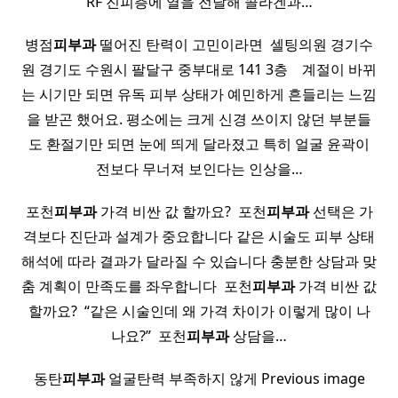
RF 진피층에 열을 전달해 콜라겐과…
병점
피부과
떨어진 탄력이 고민이라면 ​ 셀팅의원 경기수
원 경기도 수원시 팔달구 중부대로 141 3층 ​ ​ ​ 계절이 바뀌
는 시기만 되면 유독 피부 상태가 예민하게 흔들리는 느낌
을 받곤 했어요. 평소에는 크게 신경 쓰이지 않던 부분들
도 환절기만 되면 눈에 띄게 달라졌고 특히 얼굴 윤곽이
전보다 무너져 보인다는 인상을…
포천
피부과
가격 비싼 값 할까요? ​ 포천
피부과
선택은 가
격보다 진단과 설계가 중요합니다 같은 시술도 피부 상태
해석에 따라 결과가 달라질 수 있습니다 충분한 상담과 맞
춤 계획이 만족도를 좌우합니다 ​ 포천
피부과
가격 비싼 값
할까요? ​ “같은 시술인데 왜 가격 차이가 이렇게 많이 나
나요?” ​ 포천
피부과
상담을…
동탄
피부과
얼굴탄력 부족하지 않게 Previous image