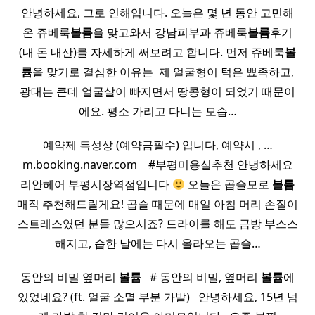
안녕하세요, 그로 인해입니다. 오늘은 몇 년 동안 고민해
온 쥬베룩
볼륨
을 맞고와서 강남피부과 쥬베룩
볼륨
후기
(내 돈 내산)를 자세하게 써보려고 합니다. 먼저 쥬베룩
볼
륨
을 맞기로 결심한 이유는 ​ 제 얼굴형이 턱은 뾰족하고,
광대는 큰데 얼굴살이 빠지면서 땅콩형이 되었기 때문이
에요. 평소 가리고 다니는 모습…
예약제 특성상 (예약금필수) 입니다, 예약시 , …
m.booking.naver.com ​ ​ ​ #부평미용실추천 안녕하세요
리안헤어 부평시장역점입니다
오늘은 곱슬모로
볼륨
매직 추천해드릴게요! 곱슬 때문에 매일 아침 머리 손질이
스트레스였던 분들 많으시죠? 드라이를 해도 금방 부스스
해지고, 습한 날에는 다시 올라오는 곱슬…
동안의 비밀 옆머리
볼륨
​ ​ # 동안의 비밀, 옆머리
볼륨
에
있었네요? (ft. 얼굴 소멸 부분 가발) ​ ​ 안녕하세요, 15년 넘