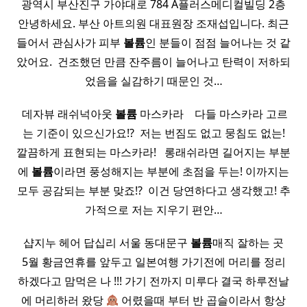
광역시 부산진구 가야대로 784 A플러스메디컬빌딩 2층
안녕하세요. 부산 아트의원 대표원장 조재섭입니다. 최근
들어서 관심사가 피부
볼륨
인 분들이 점점 늘어나는 것 같
았어요. ​ 건조했던 만큼 잔주름이 늘어나고 탄력이 저하되
었음을 실감하기 때문인 것…
​ 데자뷰 래쉬넉아웃
볼륨
마스카라 ​ ​ ​ 다들 마스카라 고르
는 기준이 있으신가요!? ​ 저는 번짐도 없고 뭉침도 없는!
깔끔하게 표현되는 마스카라! ​ ​ 롱래쉬라면 길어지는 부분
에
볼륨
이라면 풍성해지는 부분에 초점을 두는! 이까지는
모두 공감되는 부분 맞죠!? ​ 이건 당연하다고 생각했고! 추
가적으로 저는 지우기 편안…
​ 샵지누 헤어 답십리 서울 동대문구
볼륨
매직 잘하는 곳 ​
5월 황금연휴를 앞두고 일본여행 가기전에 머리를 정리
하겠다고 맘먹은 나 !!! 가기 전까지 미루다 결국 하루전날
에 머리하러 왔당
어렸을때 부터 반 곱슬이라서 항상