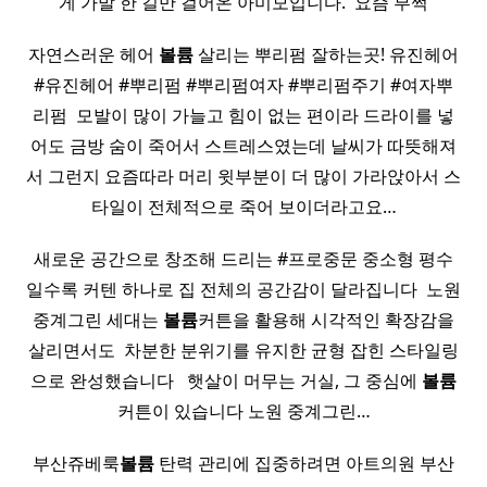
게 가발 한 길만 걸어온 아미모입니다. ​ 요즘 부쩍
자연스러운 헤어
볼륨
살리는 뿌리펌 잘하는곳! 유진헤어
#유진헤어 #뿌리펌 #뿌리펌여자 #뿌리펌주기 #여자뿌
리펌 ​ 모발이 많이 가늘고 힘이 없는 편이라 드라이를 넣
어도 금방 숨이 죽어서 스트레스였는데 날씨가 따뜻해져
서 그런지 요즘따라 머리 윗부분이 더 많이 가라앉아서 스
타일이 전체적으로 죽어 보이더라고요…
새로운 공간으로 창조해 드리는 #프로중문 중소형 평수
일수록 커텐 하나로 집 전체의 공간감이 달라집니다 ​ 노원
중계그린 세대는
볼륨
커튼을 활용해 시각적인 확장감을
살리면서도 ​ 차분한 분위기를 유지한 균형 잡힌 스타일링
으로 완성했습니다 ​ ​ 햇살이 머무는 거실, 그 중심에
볼륨
커튼이 있습니다 노원 중계그린…
부산쥬베룩
볼륨
탄력 관리에 집중하려면 아트의원 부산