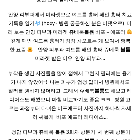
안양 피부과에서 미라젯으로 여드름 흉터 패인 흉터 치료
기록용 일기
(hoxy~ 병원 궁금하신 분은 비댓으로) ​ 미
리 보는 안양 피부과 미라젯 쥬베룩
볼륨
비포 – 애프터
​ 깊게 패인 여드름 흉터가 점점 차오르는 게 보여서 행복
한 요즘
​ ​ ​ 안양 피부과 여드름 패인 흉터 쥬베룩
볼륨
미라젯 받은 이유 ​ 안양 피부과…
부작용 생긴 사진들을 많이 접해서 그런지 필러에는 용기
가 나지 않았어~! ​ 나는 피부가 엄청 얇아서 병원에서도
필러를 권하지 않더라고 ​ 그래서 쥬베룩
볼륨
도 해보고 레
디어스도 해봤으니 마침 비교하기도 좋음 ㅋㅋ ​ ​ 병원 고
르는 과정부터 다녀온 비포애프터 사진까지 하나씩 자세
히 써볼게 ​ 비포 애프터 레디어스…
​ 청담 피부과 쥬베룩
볼륨
3회차 방문기 ​ 세 번째 방문이