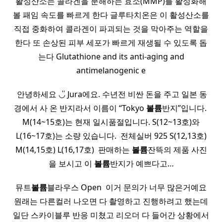
활성산소는 콜라겐을 분해하는 효소(MMP)를 활성화해
볼 패임 속도를 빠르게 한다 글루타치온은 이 활성산소를
직접 중화하여 콜라겐이 파괴되는 것을 막아주는 역할을
한다 또 손상된 피부 세포가 빠르게 재생될 수 있도록 돕
는다 Glutathione and its anti-aging and
antimelanogenic e
​ 안녕하세요 ◡̎ Jura에요. 수년전 비싼 돈을 주고 일본 동
경에서 사 온 반지라서 이름이 “Tokyo
볼륨
반지”입니다. ​
M(14~15호)는 현재 일시품절입니다. S(12~13호)와
L(16~17호)는 소량 있습니다. ​ 전체실버 925 S(12,13호)
M(14,15호) L(16,17호) ​ 판매하는
볼륨
잔뜩의 제품 사진
을 보시고 이
볼륨
반지가 예쁘다고…
뮤트
볼륨
블라우스 Open ​ 이거 문의가 너무 많은거예요
원래는 다른컬러 나오면 다 촬영하고 진행하려고 했는데
일단 스카이블루 반응 미쳤고 리오더 다 들어간 상황에서