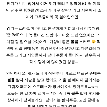
인기가 너무 많아서 이거 제가 빨리 진행할께요! ​ 딱 이틀
만 선주문 10%할인! 소재가 너무 살랑거리고 시원해서 소
매가 고무줄이라 쭉 걷어입으면…
감기는 스타일이 아니고 봉긋하게 저희고객님 리뷰처럼,
‘종 Bell’ 속에 쏙 들어간 느낌이라 더운 느낌 없었어요 ​ ​ 사
계절 잘 입으실수있어요 . 가성비 좋은
볼륨
스커트
작
년에 정말 판매 많이 했었던 하나주문하시고 다른컬러 재
주문 그리고 지인들까지 같이 주문이 들어와서 갈수록 제
작 수량이 더 많아졌던 상품…
안녕하세요. 제가 드디어 작년부터 벼르고 벼르던 쥬베룩
볼륨
팔자 시술을 받고 왔어요. 거울 볼 때마다 깊어지는
그림자 때문에 스트레스가 장난이 아니었거든요…ㅠㅠ ​
오늘은 한 달 차에 접어든 저의 쥬베룩
볼륨
팔자 후기를
상세하게 남겨볼게요! ​ 깊어지는 팔자주름, 고민 끝에 결
정한 선택 깊어지는 팔자주름…