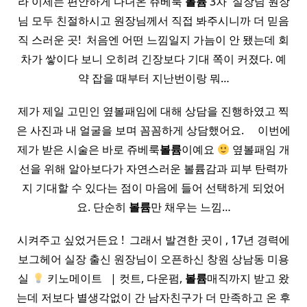
라 이제는 편안하게 다녀온 쥬베룩
볼륨
3차 ​ 실장님 원장
님 모두 친절하시고 원장님께서 직접 봐주시니까 더 믿음
직 스러운 곳! ​ 처음엔 어떤 느낌일지 가늠이 안 됐는데 회
차가 쌓이다 보니 오히려 긴장보다 기대 쪽이 커졌다. 예
약 잡을 때부터 지난번이랑 뭐…
제가 제일 고민인 옆볼패임에 대해 상담을 진행하였고 찍
은 사진과 내 얼굴을 보며 꼼꼼하게 상담했어요. ​ ​ ​ ​ 이번에
제가 받은 시술은 바로 쥬베룩
볼륨
이예요
옆볼패임 개
선을 위해 알아보다가 자연스러운 볼륨감과 피부 탄력까
지 기대할 수 있다는 점이 마음에 들어 선택하게 되었어
요. 단순히
볼륨
만 채우는 느낌…
시켜주고 싶었거든요 ! ​ 그래서 발견한 곳이 , 17년 경력에
보그헤어 실장 출신 원장님이 오픈하신 창원 상남동 미용
실
키노메이트 ​ ​ | 컷트, 다운펌,
볼륨
매직까지 받고 왔
는데 저보다 별생각없이 간 남자친구가 더 만족하고 온 후