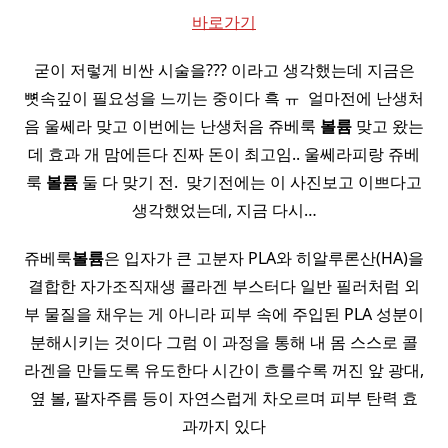
바로가기
굳이 저렇게 비싼 시술을??? 이라고 생각했는데 지금은
뼛속깊이 필요성을 느끼는 중이다 흑 ㅠ ​ 얼마전에 난생처
음 울쎄라 맞고 이번에는 난생처음 쥬베룩
볼륨
맞고 왔는
데 효과 개 맘에든다 진짜 돈이 최고임.. 울쎄라피랑 쥬베
룩
볼륨
둘 다 맞기 전. ​ 맞기전에는 이 사진보고 이쁘다고
생각했었는데, 지금 다시…
쥬베룩
볼륨
은 입자가 큰 고분자 PLA와 히알루론산(HA)을
결합한 자가조직재생 콜라겐 부스터다 일반 필러처럼 외
부 물질을 채우는 게 아니라 피부 속에 주입된 PLA 성분이
분해시키는 것이다 그럼 이 과정을 통해 내 몸 스스로 콜
라겐을 만들도록 유도한다 시간이 흐를수록 꺼진 앞 광대,
옆 볼, 팔자주름 등이 자연스럽게 차오르며 피부 탄력 효
과까지 있다