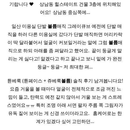
기랍니다 ♥ ​ ​ ​ ​ 상남동 힐스테이트 건물 3층에 위치해있
어요! ​ 상남동 중심쪽에…
​ ​ ​ 일산 미용실 단발
볼륨
매직 그레이큐브 예전에 단발 매
직을 하러 다른 미용실에 갔다가 단발 매직하면 머리카락
이 딱 달라붙어서 얼굴이 커보일거라는 말에 그럼
볼륨
매
직으로 하되 아래를 좀 펴달라고 했어요. ​ 끝이 둥글게 말
리는 게 싫다고! 알겠다고 하고 끝나고 보니 밑에 가 완전
둥글~ 둥글~ 저 최대한 펴…
튠베룩 (튠페이스 + 쥬베룩
볼륨
) 솔직 후기 남겨봅니다요!
​ 요즘 거울을 볼 때마다 얼굴이 전체적으로 조금 꺼진 느
낌이 들고, 탄력도 예전 같지 않아서 거울 보는 게 스트레
스였어요ㅠㅠ 특히 조명 아래 서면 팔자 주름 쪽 그림자가
유독 짙어 보이는 게 신경 쓰이더라고요. ​ ​ 홈케어로는 한
계가 있겠다 싶어 고민하던…