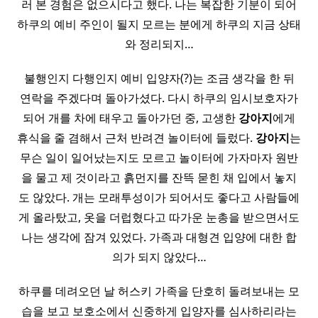
러 본 경험은 없으시다고 했다. 나는 복잡한 기분이 되어
하쿠의 예비 주인이 될지 모르는 분에게 하쿠의 지금 상태
와 정리되지…
불행인지 다행인지 예비 입양자(?)는 조금 생각을 한 뒤
연락을 주겠다며 돌아가셨다. 다시 하쿠의 임시보호자가
되어 개를 차에 태우고 돌아가던 중, 고생한
강아지
에게
휴식을 줄 겸해서 근처 반려견 놀이터에 들렀다.
강아지
는
무슨 일이 일어났는지도 모르고 놀이터에 가자마자 원반
을 물고 제 것이라고 흙먼지를 잔뜩 묻힌 채 입에서 놓지
도 않았다. 개는 모래투성이가 되어서도 좋다고 사람들에
게 올라탔고, 옷을 더럽혔다고 따가운 눈총을 받으면서도
나는 생각에 잠겨 있었다. 가족과 대형견 입양에 대한 합
의가 되지 않았다…
하쿠를 데려오던 날 허스키 가족을 단호히 돌려보내는 모
습을 보고 보호소에서 신중하게 입양자를 심사하리라는