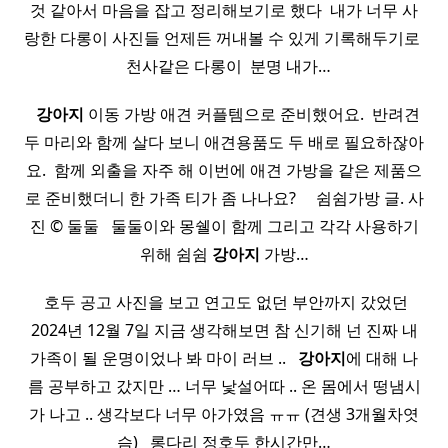
것 같아서 마음을 잡고 정리해보기로 했다 ​ 내가 너무 사
랑한 다롱이 사진들 언제든 꺼내볼 수 있게 기록해두기로 ​
​ ​ 천사같은 다롱이 ​ 분명 내가…
​ ​
강아지
이동 가방 애견 커플템으로 준비했어요. ​ 반려견
두 마리와 함께 살다 보니 애견용품도 두 배로 필요하잖아
요. ​ 함께 외출을 자주 해 이번에 애견 가방을 같은 제품으
로 준비했더니 한 가족 티가 좀 나나요? ​ ​ ​ ​ 쉼쉼가방 글. 사
진 © 둘둘 ​ ​ 둘둘이와 몽쉘이 함께 그리고 각각 사용하기
위해 쉼쉼
강아지
가방…
​ 호두 공고 사진을 보고 연고도 없던 부안까지 갔었던
2024년 12월 7일 지금 생각해보면 참 신기해 넌 진짜 내
가족이 될 운명이었나 봐 마이 러브 .. ​ ​
강아지
에 대해 나
름 공부하고 갔지만 … 너무 낯설어따 .. 온 몸에서 떵냄시
가 나고 .. 생각보다 너무 아가였음 ㅠㅠ (견생 3개월차엿
슴) ​ ​ 롱다리 정호두 한시간만…