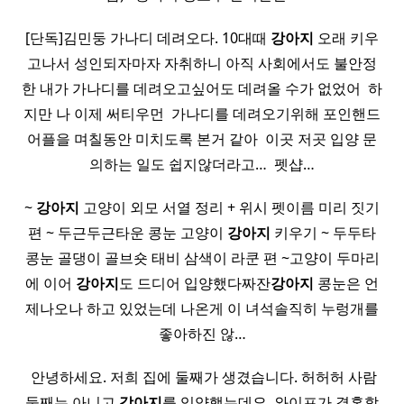
[단독]김민둥 가나디 데려오다. 10대때
강아지
오래 키우
고나서 성인되자마자 자취하니 아직 사회에서도 불안정
한 내가 가나디를 데려오고싶어도 데려올 수가 없었어 ​ 하
지만 나 이제 써티우먼 ​ 가나디를 데려오기위해 포인핸드
어플을 며칠동안 미치도록 본거 같아 ​ 이곳 저곳 입양 문
의하는 일도 쉽지않더라고… ​ 펫샵…
~
강아지
고양이 외모 서열 정리 + 위시 펫이름 미리 짓기
편 ~ 두근두근타운 콩눈 고양이
강아지
키우기 ~ 두두타
콩눈 골댕이 골브숏 태비 삼색이 라쿤 편 ~고양이 두마리
에 이어
강아지
도 드디어 입양했다짜잔
강아지
콩눈은 언
제나오나 하고 있었는데 나온게 이 녀석솔직히 누렁개를
좋아하진 않…
​ 안녕하세요. 저희 집에 둘째가 생겼습니다. 허허허 사람
둘째는 아니고
강아지
를 입양했는데요. 와이프가 결혼할