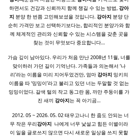
하면서도 건강과 신뢰까지 함께 챙길 수 있는 방법,
강아
지
분양 한 번쯤 고민해보셨을 것입니다.
강아지
분양 단
순히 가격만 보고 선택하기보다는, 합리적인 분양가와 함
께 체계적인 관리와 신뢰할 수 있는 시스템을 갖춘 곳을
찾는 것이 무엇보다 중요합니다…
가슴 깊이 남아있다. 우리가 처음 만난 2008년 11월, 너를
맞이하러 가던 길이 기억난다. 가족들과 의논해서 ‘나
리’라는 이름을 미리 지어두었건만, 엄마
강아지
밍키의
이름을 따 ‘밍밍이’라고 불리고 있던 너는 두말할 것 없는
밍밍이었다. 갈색 털의 작고 동그란 몸, 까만 주둥이를 가
진 새끼
강아지
는 꼭 아기곰…
​ ​ 2012. 05 ~ 2026. 05. 02 태우고나니 한 줌도 안되는 너
무 작은 우리
강아지
​ 나에게 너무 낯설고 힘든 이별이라
이 일을 글로쓰지 않으면 다시 새로운 일상을 쓰지 못할