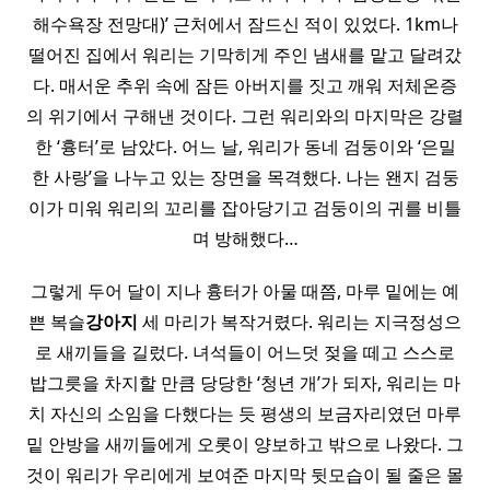
해수욕장 전망대)’ 근처에서 잠드신 적이 있었다. 1km나
떨어진 집에서 워리는 기막히게 주인 냄새를 맡고 달려갔
다. 매서운 추위 속에 잠든 아버지를 짓고 깨워 저체온증
의 위기에서 구해낸 것이다. 그런 워리와의 마지막은 강렬
한 ‘흉터’로 남았다. 어느 날, 워리가 동네 검둥이와 ‘은밀
한 사랑’을 나누고 있는 장면을 목격했다. 나는 왠지 검둥
이가 미워 워리의 꼬리를 잡아당기고 검둥이의 귀를 비틀
며 방해했다…
그렇게 두어 달이 지나 흉터가 아물 때쯤, 마루 밑에는 예
쁜 복슬
강아지
세 마리가 복작거렸다. 워리는 지극정성으
로 새끼들을 길렀다. 녀석들이 어느덧 젖을 떼고 스스로
밥그릇을 차지할 만큼 당당한 ‘청년 개’가 되자, 워리는 마
치 자신의 소임을 다했다는 듯 평생의 보금자리였던 마루
밑 안방을 새끼들에게 오롯이 양보하고 밖으로 나왔다. 그
것이 워리가 우리에게 보여준 마지막 뒷모습이 될 줄은 몰