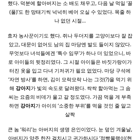
했다. 덕분에 할아버지는 소 배도 채우고, 다음 날 먹일 ‘꼴
(풀)’도 한 망태기씩 넉넉히 베어 오실 수 있었다. 목줄 하
나 없던 시절…
효자 농사꾼이기도 했다. 쥐나 두더지를 고양이보다 잘 잡
았고, 대문이 없어도 남의 집 마당엔 발도 들이지 않았다.
무엇보다 녀석들에겐 ‘특수 임무’가 하나 더 있었으니, 바
로 아이들의 뒷정리였다. 그 시절 아이들은 바짓가랑이가
터진 옷을 입고 다녀 기저귀가 필요 없었다. 마당 구석에
‘자연 방사’를 하면, 김이 모락모락 나는 그것(?)을 먹기 위
해
강아지
가 빛의 속도로 달려왔다. 싹싹 핥아먹는 그 솜
씨는 요즘의 비데가 울고 갈 정도였다. 가끔 먹을 게 부족
하면
강아지
가 아이의 ‘소중한 부위’를 먹을 것인 줄 알고
살짝
큰 놈 ‘워리’는 아버지의 생명 은인이었다. 눈 덮인 겨울날,
아버지가 약주 한잔 걸치시고 귀가하시다 ‘점빵몰랭이(현