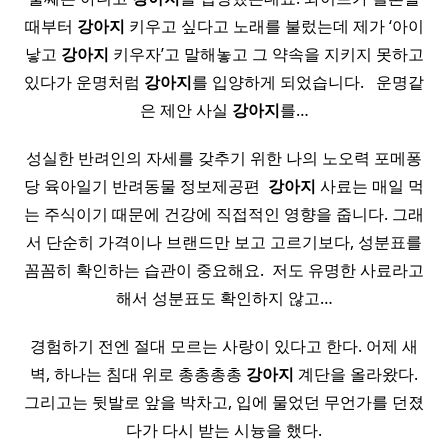
때부터
강아지
키우고 싶다고 노래를 불렀는데 제가 ‘아이
낳고
강아지
키우자’고 말해놓고 그 약속을 지키지 못하고
있다가 운명처럼
강아지
를 입양하게 되었습니다. ​ ​ 운명같
은 제안 사실
강아지
를…
성실한 반려인의 자세를 갖추기 위한 나의 노오력 포메퐁
당 육아일기 반려동물 정보제공편 ​
강아지
사료는 매일 먹
는 주식이기 때문에 건강에 직접적인 영향을 줍니다. 그래
서 단순히 가격이나 브랜드만 보고 고르기보다, 성분표를
꼼꼼히 확인하는 습관이 중요해요. ​ 저도 유명한 사료라고
해서 성분표도 확인하지 않고…
경험하기 전엔 절대 모르는 사랑이 있다고 한다. 어제 새
벽, 하나는 침대 위로 총총총총
강아지
계단을 올라왔다.
그리고는 뒷발로 앞을 박차고, 입에 물었던 무언가를 던졌
다가 다시 받는 시늉을 했다.