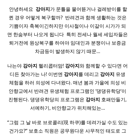
​ 안녕하세요 ​
강아지
가 문틀을 물어뜯거나 걸레받이를 할
퀸 경우 어떻게 복구할까? ​ 반려견과 함께 생활하는 것은
기쁨이자 축복이긴하지만 이사철이나 이갈이 시가가 되
면 한숨부터 나오게 됩니다 ​ 특히 전세나 월세 세입자들은
퇴거전에 원상복구를 하여야 임대인과 분쟁이나 보증금
차금등이 발생하지 않기 때문…
나는야
강아지
헬리콥터맘!
강아지
와 함께할 수 있다면 어
디든 찾아가는 나! 이번엔
강아지
를 데리고
강아지
유생
체험을 하러 의성에 다녀왔다. 매년 봄과 가을에 의성 비
안향교에서 반려견 유생체험 프로그램인 ‘댕댕유학당’이
진행된다. 댕댕유학당의 프로그램은
강아지
호패만들기,
서예하기, 비안향교가 위치해있는…
“그럼 그 날 바로 브로콜리(現 하쿠)를 데려가실 수도 있는
건가요?” 보호소 직원은 공무원다운 사무적인 태도로 그