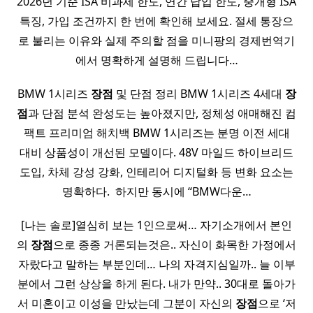
2026년 기준 ISA 비과세 한도, 연간 납입 한도, 중개형 ISA
특징, 가입 조건까지 한 번에 확인해 보세요. 절세 통장으
로 불리는 이유와 실제 주의할 점을 미니팡의 경제번역기
에서 명확하게 설명해 드립니다…
BMW 1시리즈
장점
및 단점 정리 BMW 1시리즈 4세대
장
점
과 단점 분석 완성도는 높아졌지만, 정체성 애매해진 컴
팩트 프리미엄 해치백 BMW 1시리즈는 분명 이전 세대
대비 상품성이 개선된 모델이다. 48V 마일드 하이브리드
도입, 차체 강성 강화, 인테리어 디지털화 등 변화 요소는
명확하다. ​ 하지만 동시에 “BMW다운…
[나는 솔로]열심히 보는 1인으로써… 자기소개에서 본인
의
장점
으로 종종 거론되는것은.. 자신이 화목한 가정에서
자랐다고 말하는 부분인데… 나의 자격지심일까.. 늘 이부
분에서 그런 상상을 하게 된다. 내가 만약.. 30대로 돌아가
서 미혼이고 이성을 만났는데 그분이 자신의
장점
으로 ‘저