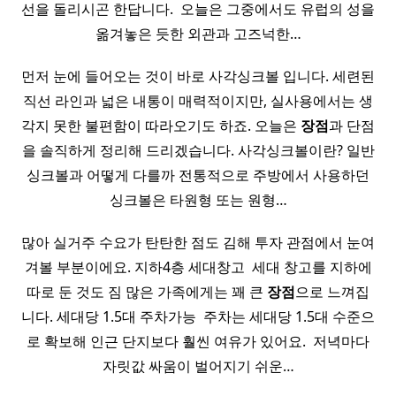
선을 돌리시곤 한답니다. ​ 오늘은 그중에서도 유럽의 성을
옮겨놓은 듯한 외관과 고즈넉한…
먼저 눈에 들어오는 것이 바로 사각싱크볼 입니다. 세련된
직선 라인과 넓은 내통이 매력적이지만, 실사용에서는 생
각지 못한 불편함이 따라오기도 하죠. 오늘은
장점
과 단점
을 솔직하게 정리해 드리겠습니다. 사각싱크볼이란? 일반
싱크볼과 어떻게 다를까 전통적으로 주방에서 사용하던
싱크볼은 타원형 또는 원형…
많아 실거주 수요가 탄탄한 점도 김해 투자 관점에서 눈여
겨볼 부분이에요. 지하4층 세대창고 ​ 세대 창고를 지하에
따로 둔 것도 짐 많은 가족에게는 꽤 큰
장점
으로 느껴집
니다. 세대당 1.5대 주차가능 ​ 주차는 세대당 1.5대 수준으
로 확보해 인근 단지보다 훨씬 여유가 있어요. ​ 저녁마다
자릿값 싸움이 벌어지기 쉬운…