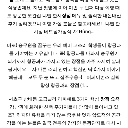
식당인데요 ​ 지난 첫방에 이어 이번 두 번째 다낭 여행 때
도 방문한 또간집 냐벱 한시
장점
메뉴 및 솔직한 내돈내산
후기 정리했으니 여행 가실 분들은 참고하세요! ​ ​ 냐벱 한
시장 베트남가정식 22 Hùng…
바로! 승무원을 꿈꾸는 우리 예비 고쓰리 학생들이 항공과
를 가야하는 이유입니다 ​ 즉! 항공과를 나와서 승무원이
되기까지 항공과가 가지고 있는
장점
을 아주 자세히 살펴
볼거에요 ​ ​ ​ ​ 자 다른 소리 안하고 핵심만 딱 6가지 이야기
해볼테니 모두 두 눈 뜨고 집주우웅~! ​ ​ ​ 어피어런스 실력
향상 항공과의
장점
(1…
서초구 방배동 고급빌라 라파예트 3가지 핵심
장점
요즘
강남권에 화려한 신축 주거지들이 참 많이 들어서고 있
죠? ​ 하지만 유행을 타지 않는 중후한 멋과 압도적인 공간
감을 아는 분들은 결국 전통의 강자인 동광단지로 다시 시