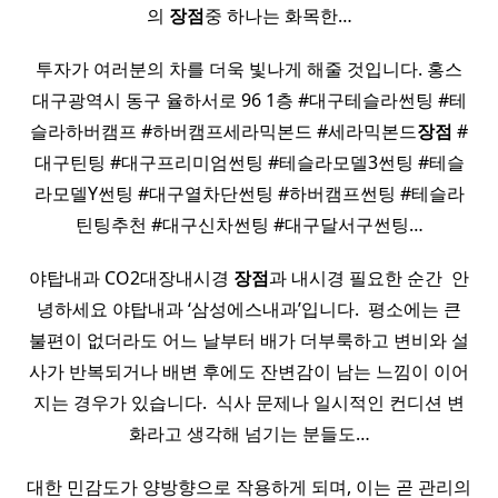
의
장점
중 하나는 화목한…
투자가 여러분의 차를 더욱 빛나게 해줄 것입니다. 홍스
대구광역시 동구 율하서로 96 1층 #대구테슬라썬팅 #테
슬라하버캠프 #하버캠프세라믹본드 #세라믹본드
장점
#
대구틴팅 #대구프리미엄썬팅 #테슬라모델3썬팅 #테슬
라모델Y썬팅 #대구열차단썬팅 #하버캠프썬팅 #테슬라
틴팅추천 #대구신차썬팅 #대구달서구썬팅…
야탑내과 CO2대장내시경
장점
과 내시경 필요한 순간 ​ 안
녕하세요 야탑내과 ‘삼성에스내과’입니다. ​ 평소에는 큰
불편이 없더라도 어느 날부터 배가 더부룩하고 변비와 설
사가 반복되거나 배변 후에도 잔변감이 남는 느낌이 이어
지는 경우가 있습니다. ​ 식사 문제나 일시적인 컨디션 변
화라고 생각해 넘기는 분들도…
대한 민감도가 양방향으로 작용하게 되며, 이는 곧 관리의