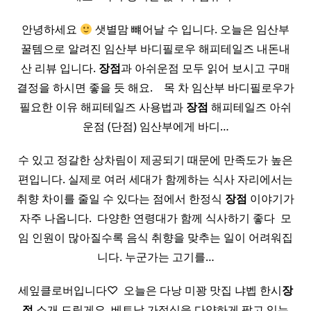
안녕하세요
샛별맘 뺴어날 수 입니다. 오늘은 임산부
꿀템으로 알려진 임산부 바디필로우 해피테일즈 내돈내
산 리뷰 입니다.
장점
과 아쉬운점 모두 읽어 보시고 구매
결정을 하시면 좋을 듯 해요. ​ ​ ​ 목 차 임산부 바디필로우가
필요한 이유 해피테일즈 사용법과
장점
해피테일즈 아쉬
운점 (단점) 임산부에게 바디…
수 있고 정갈한 상차림이 제공되기 때문에 만족도가 높은
편입니다. 실제로 여러 세대가 함께하는 식사 자리에서는
취향 차이를 줄일 수 있다는 점에서 한정식
장점
이야기가
자주 나옵니다. ​ 다양한 연령대가 함께 식사하기 좋다 ​ 모
임 인원이 많아질수록 음식 취향을 맞추는 일이 어려워집
니다. 누군가는 고기를…
세잎클로버입니다♡ ​ 오늘은 다낭 미꽝 맛집 냐벱 한시
장
점
소개 드릴게요 ​ 베트남 가정식을 다양하게 팔고 있는